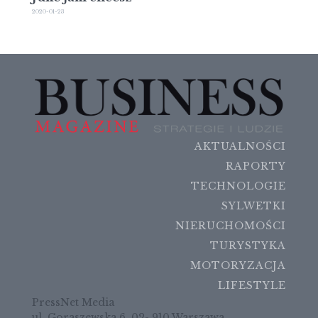
2020-01-23
AKTUALNOŚCI
RAPORTY
TECHNOLOGIE
SYLWETKI
NIERUCHOMOŚCI
TURYSTYKA
MOTORYZACJA
LIFESTYLE
PressNet Media
ul. Goraszewska 6, 02- 910 Warszawa