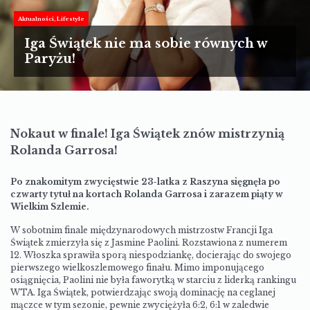
TURYSTYKA
Aktualności
Lifestyle
MOTORYZACJA
Iga Świątek nie ma sobie równych w
Paryżu!
LIFESTYLE
KULTURA
Nokaut w finale! Iga Świątek znów mistrzynią
Rolanda Garrosa!
Po znakomitym zwycięstwie 23-latka z Raszyna sięgnęła po
czwarty tytuł na kortach Rolanda Garrosa i zarazem piąty w
Wielkim Szlemie.
W sobotnim finale międzynarodowych mistrzostw Francji Iga
Świątek zmierzyła się z Jasmine Paolini. Rozstawiona z numerem
12. Włoszka sprawiła sporą niespodziankę, docierając do swojego
pierwszego wielkoszlemowego finału. Mimo imponującego
osiągnięcia, Paolini nie była faworytką w starciu z liderką rankingu
WTA. Iga Świątek, potwierdzając swoją dominację na ceglanej
mączce w tym sezonie, pewnie zwyciężyła 6:2, 6:1 w zaledwie