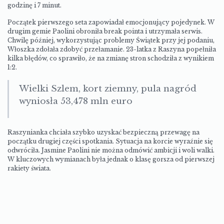
godzinę i 7 minut.
Początek pierwszego seta zapowiadał emocjonujący pojedynek. W
drugim gemie Paolini obroniła break pointa i utrzymała serwis.
Chwilę później, wykorzystując problemy Świątek przy jej podaniu,
Włoszka zdołała zdobyć przełamanie. 23-latka z Raszyna popełniła
kilka błędów, co sprawiło, że na zmianę stron schodziła z wynikiem
1:2.
Wielki Szlem, kort ziemny, pula nagród
wyniosła 53,478 mln euro
Raszynianka chciała szybko uzyskać bezpieczną przewagę na
początku drugiej części spotkania. Sytuacja na korcie wyraźnie się
odwróciła. Jasmine Paolini nie można odmówić ambicji i woli walki.
W kluczowych wymianach była jednak o klasę gorsza od pierwszej
rakiety świata.