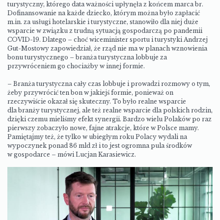
turystyczny, którego data ważności upłynęła z końcem marca br.
Dofinansowanie na każde dziecko, którym można było zapłacić
m.in. za usługi hotelarskie i turystyczne, stanowiło dla niej duże
wsparcie w związku z trudną sytuacją gospodarczą po pandemii
COVID-19. Dlatego – choć wiceminister sportu i turystyki Andrzej
Gut-Mostowy zapowiedział, że rząd nie ma w planach wznowienia
bonu turystycznego – branża turystyczna lobbuje za
przywróceniem go chociażby w innej formie.
– Branża turystyczna cały czas lobbuje i prowadzi rozmowy o tym,
żeby przywrócić ten bon w jakiejś formie, ponieważ on
rzeczywiście okazał się skuteczny. To było realne wsparcie
dla branży turystycznej, ale też realne wsparcie dla polskich rodzin,
dzięki czemu mieliśmy efekt synergii. Bardzo wielu Polaków po raz
pierwszy zobaczyło nowe, fajne atrakcje, które w Polsce mamy.
Pamiętajmy też, że tylko w ubiegłym roku Polacy wydali na
wypoczynek ponad 86 mld zł i to jest ogromna pula środków
w gospodarce – mówi Lucjan Karasiewicz.