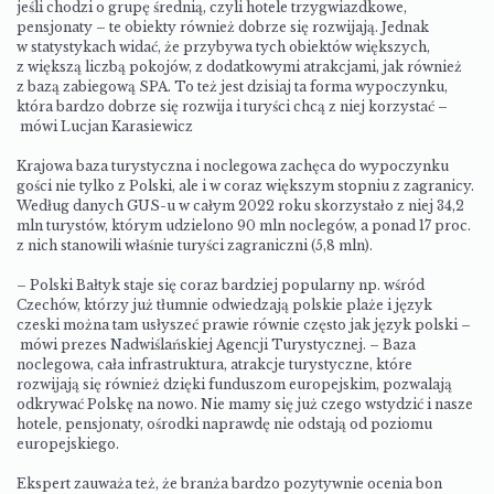
jeśli chodzi o grupę średnią, czyli hotele trzygwiazdkowe,
pensjonaty – te obiekty również dobrze się rozwijają. Jednak
w statystykach widać, że przybywa tych obiektów większych,
z większą liczbą pokojów, z dodatkowymi atrakcjami, jak również
z bazą zabiegową SPA. To też jest dzisiaj ta forma wypoczynku,
która bardzo dobrze się rozwija i turyści chcą z niej korzystać –
mówi Lucjan Karasiewicz
Krajowa baza turystyczna i noclegowa zachęca do wypoczynku
gości nie tylko z Polski, ale i w coraz większym stopniu z zagranicy.
Według danych GUS-u w całym 2022 roku skorzystało z niej 34,2
mln turystów, którym udzielono 90 mln noclegów, a ponad 17 proc.
z nich stanowili właśnie turyści zagraniczni (5,8 mln).
– Polski Bałtyk staje się coraz bardziej popularny np. wśród
Czechów, którzy już tłumnie odwiedzają polskie plaże i język
czeski można tam usłyszeć prawie równie często jak język polski –
mówi prezes Nadwiślańskiej Agencji Turystycznej. – Baza
noclegowa, cała infrastruktura, atrakcje turystyczne, które
rozwijają się również dzięki funduszom europejskim, pozwalają
odkrywać Polskę na nowo. Nie mamy się już czego wstydzić i nasze
hotele, pensjonaty, ośrodki naprawdę nie odstają od poziomu
europejskiego.
Ekspert zauważa też, że branża bardzo pozytywnie ocenia bon