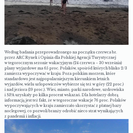
Według badania przeprowadzonego na początku czerwca br.
przez ARC Rynek i Opinia dla Polskiej Agencji Turystycznej
w tegorocznym sezonie wakacyjnym (24 czerwca – 30 września)
plany wyjazdowe ma 65 proc. Polaków, spośród których blisko 2/3
zamierza wypoczywać w kraju. Poza polskim morzem, które
standardowo jest najpopularniejszym kierunkiem letnich
wyjazdów, wielu urlopowiczów wybierze się też w góry (22 proc.)
i nad jeziora (19 proc.). Wieś, miasto, parki narodowe, uzdrowiska
i SPA uzyskały po kilka procent wskazań. Dla hotelarzy dobrą
informacją jest też fakt, że w tegoroczne wakacje 76 proc. Polaków
wypoczywających w kraju zamierzało skorzystać z płatnej bazy
noclegowej, co pozwoli branży odrobić nieco strat wynikających
z pandemii i inflacji.