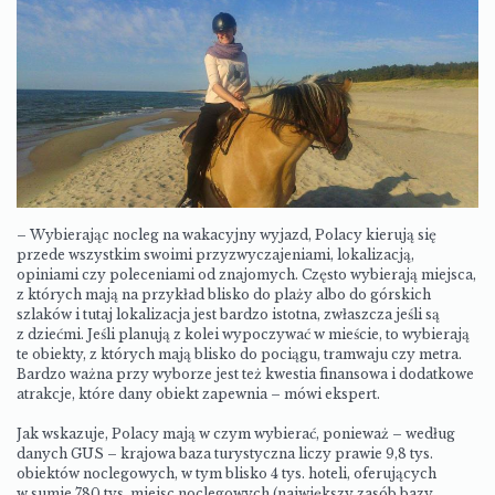
– Wybierając nocleg na wakacyjny wyjazd, Polacy kierują się
przede wszystkim swoimi przyzwyczajeniami, lokalizacją,
opiniami czy poleceniami od znajomych. Często wybierają miejsca,
z których mają na przykład blisko do plaży albo do górskich
szlaków i tutaj lokalizacja jest bardzo istotna, zwłaszcza jeśli są
z dziećmi. Jeśli planują z kolei wypoczywać w mieście, to wybierają
te obiekty, z których mają blisko do pociągu, tramwaju czy metra.
Bardzo ważna przy wyborze jest też kwestia finansowa i dodatkowe
atrakcje, które dany obiekt zapewnia – mówi ekspert.
Jak wskazuje, Polacy mają w czym wybierać, ponieważ – według
danych GUS – krajowa baza turystyczna liczy prawie 9,8 tys.
obiektów noclegowych, w tym blisko 4 tys. hoteli, oferujących
w sumie 780 tys. miejsc noclegowych (największy zasób bazy