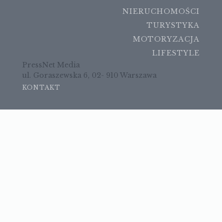
NIERUCHOMOŚCI
TURYSTYKA
MOTORYZACJA
LIFESTYLE
PressNet Media
ul. Goraszewska 6, 02- 910 Warszawa
KONTAKT