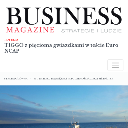
Przejdź
do
treści
HOT NEWS
TIGGO z pięcioma gwiazdkami w teście Euro
NCAP
AKTUALNOŚCI
Ścieżka
RAPORTY
STRONA GŁÓWNA
W TYM ROKU NAJWIĘKSZĄ POPULARNOŚCIĄ CIESZY SIĘ BAŁTYK
nawigacyjna
TECHNOLOGIE
SYLWETKI
NIERUCHOMOŚCI