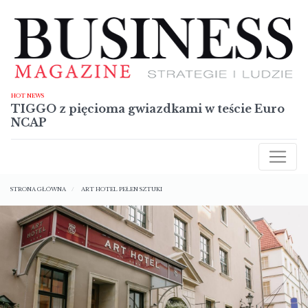
Przejdź
do
treści
HOT NEWS
TIGGO z pięcioma gwiazdkami w teście Euro
NCAP
AKTUALNOŚCI
Ścieżka
RAPORTY
STRONA GŁÓWNA
ART HOTEL PEŁEN SZTUKI
nawigacyjna
TECHNOLOGIE
SYLWETKI
NIERUCHOMOŚCI