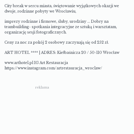
City break w sercu miasta, ś
więtowanie wyjątkowych okazji we
dwoje, r
odzinne pobyty we Wrocławiu,
imprezy rodzinne i firmowe, śluby, urodziny …
Dobry na
teambuilding- spotkania integracyjne ze sztuką i warsztatam,
o
rganizację sesji fotograficznych.
Ceny za noc za pokój 2 osobowy zaczynają się od 252 zł.
ART HOTEL **** | ADRES: Kiełbaśnicza 20 / 50-110 Wrocław
www.arthotel.pl
IG Art Restauracja
https://www.instagram.com/artrestauracja_wroclaw/
reklama