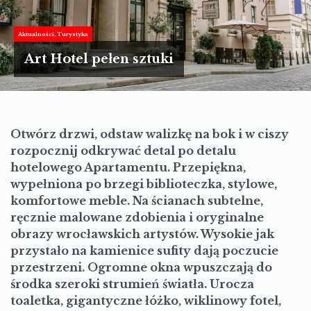
TURYSTYKA
MOTORYZACJA
Aktualności
Turystyka
Art Hotel pełen sztuki
LIFESTYLE
KULTURA
Otwórz drzwi, odstaw walizkę na bok i w ciszy
rozpocznij odkrywać detal po detalu
hotelowego Apartamentu. Przepiękna,
wypełniona po brzegi biblioteczka, stylowe,
komfortowe meble. Na ścianach subtelne,
ręcznie malowane zdobienia i oryginalne
obrazy wrocławskich artystów. Wysokie jak
przystało na kamienice sufity dają poczucie
przestrzeni. Ogromne okna wpuszczają do
środka szeroki strumień światła. Urocza
toaletka, gigantyczne łóżko, wiklinowy fotel,