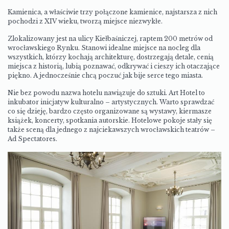
Kamienica, a właściwie trzy połączone kamienice, najstarsza z nich
pochodzi z XIV wieku, tworzą miejsce niezwykłe.
Zlokalizowany jest na ulicy Kiełbaśniczej, raptem 200 metrów od
wrocławskiego Rynku. Stanowi idealne miejsce na nocleg dla
wszystkich, którzy kochają architekturę, dostrzegają detale, cenią
miejsca z historią, lubią poznawać, odkrywać i cieszy ich otaczające
piękno. A jednocześnie chcą poczuć jak bije serce tego miasta.
Nie bez powodu nazwa hotelu nawiązuje do sztuki. Art Hotel to
inkubator inicjatyw kulturalno – artystycznych. Warto sprawdzać
co się dzieję, bardzo często organizowane są wystawy, kiermasze
książek, koncerty, spotkania autorskie. Hotelowe pokoje stały się
także sceną dla jednego z najciekawszych wrocławskich teatrów –
Ad Spectatores.