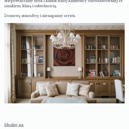
Niepowtarzalny urok i klimat starej kamienicy odrestaurowanej ze
smakiem, klasą i subtelnością.
Domową atmosferę i nienaganny serwis.
Idealny na: