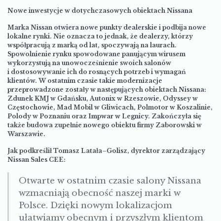
Nowe inwestycje w dotychczasowych obiektach Nissana
Marka Nissan otwiera nowe punkty dealerskie i podbija nowe
lokalne rynki. Nie oznacza to jednak, że dealerzy, którzy
współpracują z marką od lat, spoczywają na laurach.
Spowolnienie rynku spowodowane panującym wirusem
wykorzystują na unowocześnienie swoich salonów
i dostosowywanie ich do rosnących potrzeb i wymagań
klientów. W ostatnim czasie takie modernizacje
przeprowadzone zostały w następujących obiektach Nissana:
Zdunek KMJ w Gdańsku, Autonix w Rzeszowie, Odyssey w
Częstochowie, Mad Mobil w Gliwicach, Polmotor w Koszalinie,
Polody w Poznaniu oraz Impwar w Legnicy. Zakończyła się
także budowa zupełnie nowego obiektu firmy Zaborowski w
Warszawie.
Jak podkreślił Tomasz Latała–Golisz, dyrektor zarządzający
Nissan Sales CEE:
Otwarte w ostatnim czasie salony Nissana
wzmacniają obecność naszej marki w
Polsce. Dzięki nowym lokalizacjom
ułatwiamy obecnym i przyszłym klientom