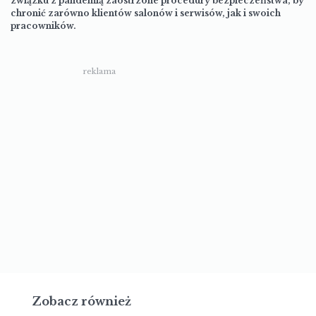
związku z pandemią zaostrzone procedury bezpieczeństwa, by
chronić zarówno klientów salonów i serwisów, jak i swoich
pracowników.
reklama
Zobacz również