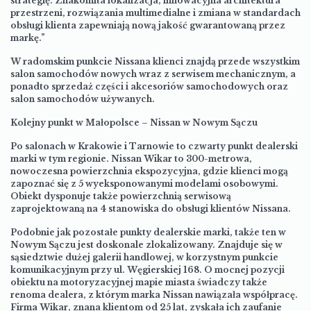
strategię. Znakomita lokalizacja, innowacyjna architektura
przestrzeni, rozwiązania multimedialne i zmiana w standardach
obsługi klienta zapewniają nową jakość gwarantowaną przez
markę.”
W radomskim punkcie Nissana klienci znajdą przede wszystkim
salon samochodów nowych wraz z serwisem mechanicznym, a
ponadto sprzedaż części i akcesoriów samochodowych oraz
salon samochodów używanych.
Kolejny punkt w Małopolsce – Nissan w Nowym Sączu
Po salonach w Krakowie i Tarnowie to czwarty punkt dealerski
marki w tym regionie. Nissan Wikar to 300-metrowa,
nowoczesna powierzchnia ekspozycyjna, gdzie klienci mogą
zapoznać się z 5 wyeksponowanymi modelami osobowymi.
Obiekt dysponuje także powierzchnią serwisową
zaprojektowaną na 4 stanowiska do obsługi klientów Nissana.
Podobnie jak pozostałe punkty dealerskie marki, także ten w
Nowym Sączu jest doskonale zlokalizowany. Znajduje się w
sąsiedztwie dużej galerii handlowej, w korzystnym punkcie
komunikacyjnym przy ul. Węgierskiej 168. O mocnej pozycji
obiektu na motoryzacyjnej mapie miasta świadczy także
renoma dealera, z którym marka Nissan nawiązała współpracę.
Firma Wikar, znana klientom od 25 lat, zyskała ich zaufanie