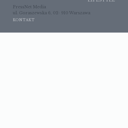
LIFESTYLE
PressNet Media
ul. Goraszewska 6, 02- 910 Warszawa
KONTAKT