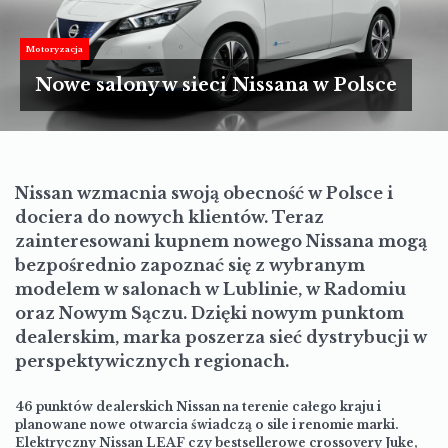
TURYSTYKA
MOTORYZACJA
Motoryzacja
Nowe salony w sieci Nissana w Polsce
LIFESTYLE
KULTURA
Nissan wzmacnia swoją obecność w Polsce i
dociera do nowych klientów. Teraz
zainteresowani kupnem nowego Nissana mogą
bezpośrednio zapoznać się z wybranym
modelem w salonach w Lublinie, w Radomiu
oraz Nowym Sączu. Dzięki nowym punktom
dealerskim, marka poszerza sieć dystrybucji w
perspektywicznych regionach.
46 punktów dealerskich Nissan na terenie całego kraju i
planowane nowe otwarcia świadczą o sile i renomie marki.
Elektryczny Nissan LEAF czy bestsellerowe crossovery Juke,