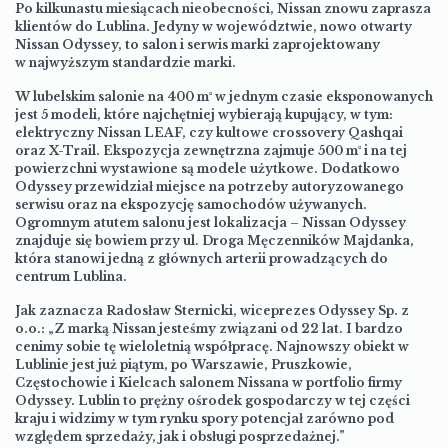
Po kilkunastu miesiącach nieobecności, Nissan znowu zaprasza
klientów do Lublina. Jedyny w województwie, nowo otwarty
Nissan Odyssey, to salon i serwis marki zaprojektowany
w najwyższym standardzie marki.
W lubelskim salonie na 400 m² w jednym czasie eksponowanych
jest 5 modeli, które najchętniej wybierają kupujący, w tym:
elektryczny Nissan LEAF, czy kultowe crossovery Qashqai
oraz X-Trail. Ekspozycja zewnętrzna zajmuje 500 m² i na tej
powierzchni wystawione są modele użytkowe. Dodatkowo
Odyssey przewidział miejsce na potrzeby autoryzowanego
serwisu oraz na ekspozycję samochodów używanych.
Ogromnym atutem salonu jest lokalizacja – Nissan Odyssey
znajduje się bowiem przy ul. Droga Męczenników Majdanka,
która stanowi jedną z głównych arterii prowadzących do
centrum Lublina.
Jak zaznacza Radosław Sternicki, wiceprezes Odyssey Sp. z
o.o.: „Z marką Nissan jesteśmy związani od 22 lat. I bardzo
cenimy sobie tę wieloletnią współpracę. Najnowszy obiekt w
Lublinie jest już piątym, po Warszawie, Pruszkowie,
Częstochowie i Kielcach salonem Nissana w portfolio firmy
Odyssey. Lublin to prężny ośrodek gospodarczy w tej części
kraju i widzimy w tym rynku spory potencjał zarówno pod
względem sprzedaży, jak i obsługi posprzedażnej.”