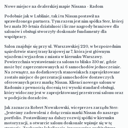
Nowe miejsce na dealerskiej mapie Nissana - Radom
Podobnie jak w Lublinie, tak i tu Nissan postawił na
sprawdzonego partnera. Tym razem jest nim spółka Ster, której
bez mała 30-letnia działalność i liczne nagrody branżowe dla
salonów i obsługi stworzyły doskonałe fundamenty dla
współpracy.
Salon znajduje się przy ul. Warszawskiej 220, w bezpośrednim
sąsiedztwie starej trasy krajowej nr 7, która jest głównym
wjazdem i wyjazdem z miasta w kierunku Warszawy.
Powierzchnia wystawiennicza salonu to blisko 350 m², gdzie
może być zaprezentowanych aż 6 samochodów jednocześnie.
Na zewnątrz, na dodatkowych stanowiskach zaprojektowane
zostało miejsce do prezentacji samochodów dostawczych
oferowanych przez markę Nissan. Klienci nowego salonu w
Radomiu z pewnością docenią też wysoki standard obsługi,
który widoczny jest w zaprojektowanej przestrzeni salonu oraz
w podejściu doradców.
Jak zaznacza Robert Nowakowski, wiceprezes zarządu Ster:
„Jesteśmy zadowoleni z dołączenia marki Nissan do naszego
portfolio. Postawiliśmy na dalszy rozwój spółki w kierunku
motoryzacji, a otwarcie salonu doskonale wpisuje się w tę