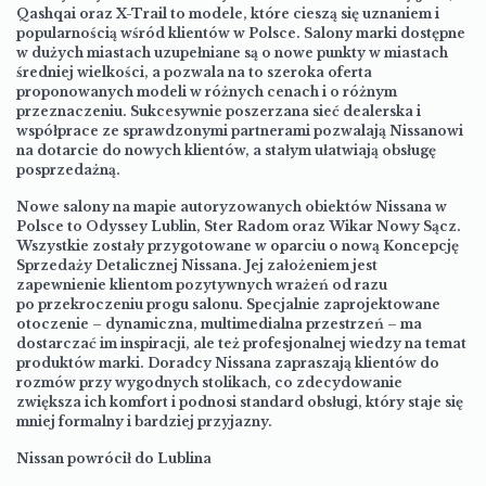
Qashqai oraz X-Trail to modele, które cieszą się uznaniem i
popularnością wśród klientów w Polsce. Salony marki dostępne
w dużych miastach uzupełniane są o nowe punkty w miastach
średniej wielkości, a pozwala na to szeroka oferta
proponowanych modeli w różnych cenach i o różnym
przeznaczeniu. Sukcesywnie poszerzana sieć dealerska i
współprace ze sprawdzonymi partnerami pozwalają Nissanowi
na dotarcie do nowych klientów, a stałym ułatwiają obsługę
posprzedażną.
Nowe salony na mapie autoryzowanych obiektów Nissana w
Polsce to Odyssey Lublin, Ster Radom oraz Wikar Nowy Sącz.
Wszystkie zostały przygotowane w oparciu o nową Koncepcję
Sprzedaży Detalicznej Nissana. Jej założeniem jest
zapewnienie klientom pozytywnych wrażeń od razu
po przekroczeniu progu salonu. Specjalnie zaprojektowane
otoczenie – dynamiczna, multimedialna przestrzeń – ma
dostarczać im inspiracji, ale też profesjonalnej wiedzy na temat
produktów marki. Doradcy Nissana zapraszają klientów do
rozmów przy wygodnych stolikach, co zdecydowanie
zwiększa ich komfort i podnosi standard obsługi, który staje się
mniej formalny i bardziej przyjazny.
Nissan powrócił do Lublina