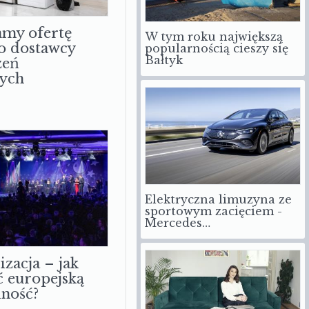
W tym roku największą
my ofertę
popularnością cieszy się
o dostawcy
Bałtyk
zeń
ych
Elektryczna limuzyna ze
sportowym zacięciem -
Mercedes…
izacja – jak
 europejską
ność?