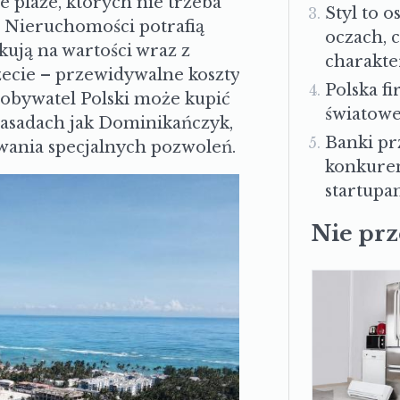
 plaże, których nie trzeba
Styl to o
. Nieruchomości potrafią
oczach, 
kują na wartości wraz z
charakte
zecie – przewidywalne koszty
Polska f
 obywatel Polski może kupić
światowe
zasadach jak Dominikańczyk,
Banki pr
iwania specjalnych pozwoleń.
konkuren
startupa
Nie pr