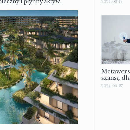
pieczny i płynny aktyw.
2024-02-13
Metawer
szansą dl
2024-05-27