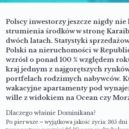
Polscy inwestorzy jeszcze nigdy
nie 
stru
mienia środków w stronę Kara
i
dwóch latach.
Statystyki sprzedażo
Polski na nieruchomości
w Republi
wzrósł
o ponad 100 % względem rok
kraj
jednym
z najgoręt
szych rynków
port
felach rodzimych nabywców. K
wakacyjne apartamenty
pod wynajem
wille
z widokiem na Ocean czy Morz
Dlaczego właśnie Dominikana?
Po pierwsze – wyjątkowa jakość życia: 365 dni