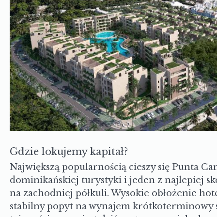
Gdzie lokujemy kapitał?
Największą popularnością cieszy się Punta Ca
dominikańskiej turystyki i jeden z najlepie
na zachodniej półkuli. Wysokie obłożenie hote
stabilny popyt na wynajem krótkoterminowy s