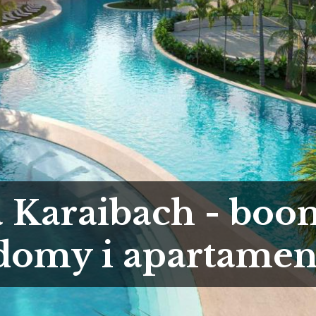
na Karaibach - boo
domy i apartamen