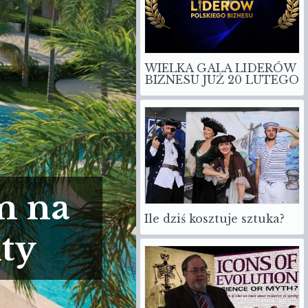
WIELKA GALA LIDERÓW
BIZNESU JUŻ 20 LUTEGO
m na
Ile dziś kosztuje sztuka?
ty