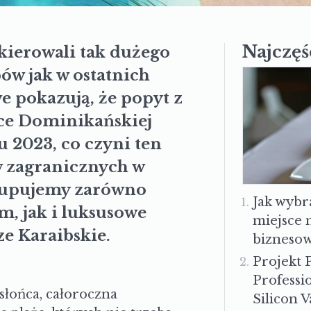
Najczęś
kierowali tak dużego
bów jak w ostatnich
we pokazują, że
popyt z
ce Dominikańskiej
u 2023,
co
czyni ten
 zagranicznych w
upuje
my zarówno
Jak wybr
, jak i luksusowe
miejsce 
e Karaibskie.
bizneso
Projekt 
Profess
 słońca, całoroczna
Silicon V