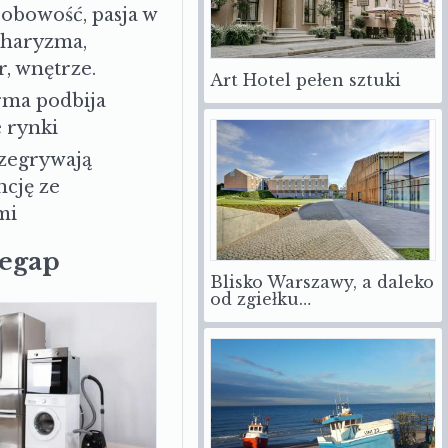
sobowość, pasja w
charyzma,
r, wnętrze.
Art Hotel pełen sztuki
irma podbija
 rynki
zegrywają
cję ze
mi
zegap
Blisko Warszawy, a daleko
od zgiełku…