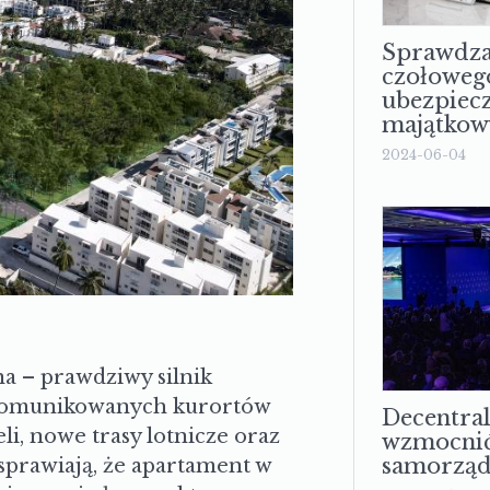
Sprawdza
czołoweg
ubezpiec
majątkow
2024-06-04
na – prawdziwy silnik
j skomunikowanych kurortów
Decentral
li, nowe trasy lotnicze oraz
wzmocnić
samorząd
prawiają, że apartament w