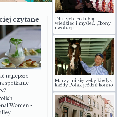
Dla tych, co lubią
ciej czytane
wiedzieć i myśleć: „Ikony
ewolucji.…
ać najlepsze
Marzy mi się, żeby kiedyś
każdy Polak jeździł konno
na spotkanie
we?
Polish
ional Women -
alley