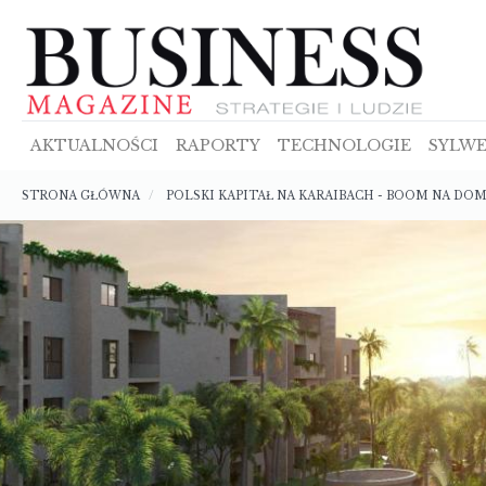
Przejdź
do
treści
AKTUALNOŚCI
RAPORTY
TECHNOLOGIE
SYLWE
Ścieżka
STRONA GŁÓWNA
POLSKI KAPITAŁ NA KARAIBACH - BOOM NA DO
nawigacyjna