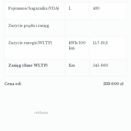
Pojemność bagażnika (VDA)
L
430
Zużycie prądu i zasięg
Zużycie energii (WLTP)
kWh/100
15,7-19,3
km
Zasięg
(
dane WLTP
)
Km
545-660
Cena od:
333 600 zł
reklama