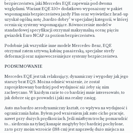
bezpieczeństwa, jaki Mercedes EQE zapewnia pod dwoma
względami. Wariant EQE 350+ dodatkowo wyposażony w pakiet
wspomagania bezpieczeństwa jazdy Plus oraz wyświetlacz head-up
uzyskał ogólną notę „bardzo dobry” w specjalnej kategorii, w której
ocenia się systemy wspomagające. Równocześnie model w
standardowej specyfikacji otrzymał maksymalną ocenę pięciu
gwiazdek Euro NCAP za poziom bezpieczeństwa.
Podobnie jak wszystkie inne modele Mercedes-Benz, EQE
otrzymał zatem sztywną kabinę pasażerską, specjalne strefy
deformacji oraz najnowocześniejsze systemy bezpieczeństwa.
PODSUMOWANIE
Mercedes EQE jest tak relaksujący, dynamiczny i wygodny jak jego
starszy brat EQS. Można odnieść wrażenie, że został
zaprojektowany bardziej pod wydajność niż żeby się nim
zachwycano. W każdym razie to co bardziej mnie interesowało, to
jak dobrze się go prowadzi i jaki ma realny zasięg.
Auto ma bardzo aerodynamiczny kształt, co wpływa na wydajność i
ograniczania hałas. Byłem pod wrażeniem jak auto cicho pracuje,
nawet przy dużych prędkościach. Jeśli miałbym trochę pomarudzić
to… siedzenia na tylnej kanapie mogłyby być bardziej pochylone,
za to przy moim wzroście (188 cm) jest naprawdę dużo miejsca na