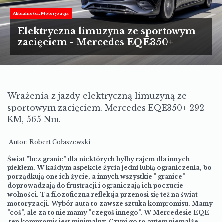
TURYSTYKA
Aktualności
Motoryzacja
MOTORYZACJA
Elektryczna limuzyna ze sportowym
zacięciem - Mercedes EQE350+
LIFESTYLE
KULTURA
Wrażenia z jazdy elektryczną limuzyną ze
sportowym zacięciem. Mercedes EQE350+ 292
KM, 565 Nm.
Autor: Robert Gołaszewski
Świat "bez granic" dla niektórych byłby rajem dla innych
piekłem. W każdym aspekcie życia jedni lubią ograniczenia, bo
porządkują one ich życie, a innych wszystkie " granice"
doprowadzają do frustracji i ograniczają ich poczucie
wolności. Ta filozoficzna refleksja przenosi się też na świat
motoryzacji. Wybór auta to zawsze sztuka kompromisu. Mamy
"coś", ale za to nie mamy "czegoś innego". W
Mercedesie EQE
ten kompromis jest minimalny. Czyni go to autem niemalże