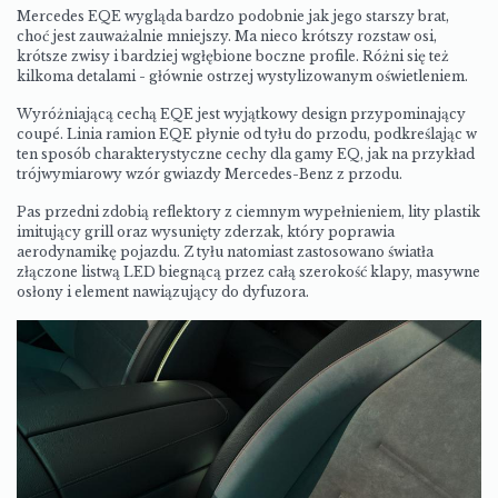
Mercedes EQE wygląda bardzo podobnie jak jego starszy brat,
choć jest zauważalnie mniejszy. Ma nieco krótszy rozstaw osi,
krótsze zwisy i bardziej wgłębione boczne profile. Różni się też
kilkoma detalami - głównie ostrzej wystylizowanym oświetleniem.
Wyróżniającą cechą EQE jest wyjątkowy design przypominający
coupé. Linia ramion EQE płynie od tyłu do przodu, podkreślając w
ten sposób charakterystyczne cechy dla gamy EQ, jak na przykład
trójwymiarowy wzór gwiazdy Mercedes-Benz z przodu.
Pas przedni zdobią reflektory z ciemnym wypełnieniem, lity plastik
imitujący grill oraz wysunięty zderzak, który poprawia
aerodynamikę pojazdu. Z tyłu natomiast zastosowano światła
złączone listwą LED biegnącą przez całą szerokość klapy, masywne
osłony i element nawiązujący do dyfuzora.