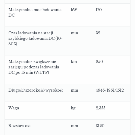
Maksymalna moc ładowania
kW
170
DC
Czas ładowania na stacji
min
32
szybkiego ładowania DC (10-
80%)
Maksymalne zwiększenie
km
250
zasięgu podczas ładowania
DC po 15 min (WLTP)
Długość/szerokość/wysokość
mm
4946/1961/1512
Waga
kg
2,355
Rozstaw osi
mm
3120