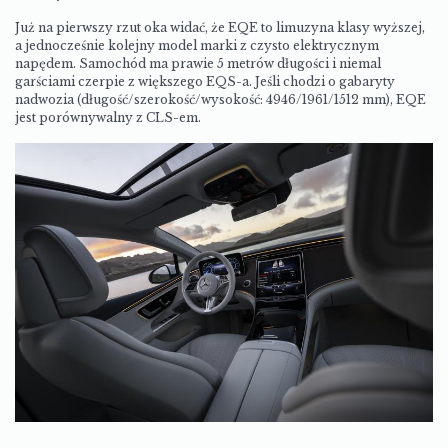
Już na pierwszy rzut oka widać, że EQE to
limuzyna klasy wyższej,
a jednocześnie kolejny model marki z czysto elektrycznym
napędem
. Samochód ma prawie 5 metrów długości i niemal
garściami czerpie z większego EQS-a. Jeśli chodzi o gabaryty
nadwozia (długość/szerokość/wysokość: 4946/1961/1512 mm), EQE
jest porównywalny z CLS-em.