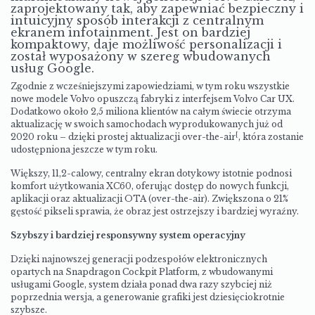
zaprojektowany tak, aby zapewniać bezpieczny i
intuicyjny sposób interakcji z centralnym
ekranem infotainment. Jest on bardziej
kompaktowy, daje możliwość personalizacji i
został wyposażony w szereg wbudowanych
usług Google.
Zgodnie z wcześniejszymi zapowiedziami, w tym roku wszystkie
nowe modele Volvo opuszczą fabryki z interfejsem Volvo Car UX.
Dodatkowo około 2,5 miliona klientów na całym świecie otrzyma
aktualizację w swoich samochodach wyprodukowanych już od
[
2020 roku – dzięki prostej aktualizacji over-the-air
,
która zostanie
udostępniona jeszcze w tym roku.
Większy, 11,2-calowy, centralny ekran dotykowy istotnie podnosi
komfort użytkowania XC60, oferując dostęp do nowych funkcji,
aplikacji oraz aktualizacji OTA (over-the-air). Zwiększona o 21%
gęstość pikseli sprawia, że obraz jest ostrzejszy i bardziej wyraźny.
Szybszy i bardziej responsywny system operacyjny
Dzięki najnowszej generacji podzespołów elektronicznych
opartych na Snapdragon Cockpit Platform, z wbudowanymi
usługami Google, system działa ponad dwa razy szybciej niż
poprzednia wersja, a generowanie grafiki jest dziesięciokrotnie
szybsze.