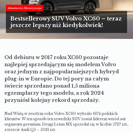
TURYSTYKA
Aktualności
Motoryzacja
MOTORYZACJA
Bestsellerowy SUV Volvo XC60 – teraz
jeszcze lepszy niż kiedykolwiek!
LIFESTYLE
KULTURA
Od debiutu w 2017 roku XC60 pozostaje
najlepiej sprzedającym się modelem Volvo
oraz jednym z najpopularniejszych hybryd
plug-in w Europie. Do tej pory na całym
świecie sprzedano ponad 1,5 miliona
egzemplarzy tego modelu, a rok 2024
przyniósł kolejny rekord sprzedaży.
Nad Wisłą w zeszłym roku Volvo XC60 wybrało 6174 polskich
klientów. W ten sposób ten szwedzki SUV został liderem wśród aut
segmentu premium. Drugi Lexus NX sprzedał się w liczbie 5727 szt.,
a trzecie Audi Q5 – 5021 szt.