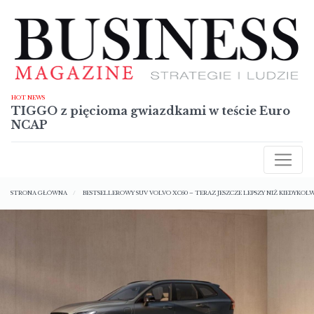
Przejdź
do
treści
HOT NEWS
TIGGO z pięcioma gwiazdkami w teście Euro
NCAP
AKTUALNOŚCI
Ścieżka
RAPORTY
STRONA GŁÓWNA
BESTSELLEROWY SUV VOLVO XC60 – TERAZ JESZCZE LEPSZY NIŻ KIEDYKOLW
nawigacyjna
TECHNOLOGIE
SYLWETKI
NIERUCHOMOŚCI