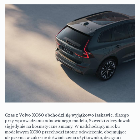
Czas z Volvo XC60 obchodzi się wyjątkowo łaskawie
, dlatego
przy wprowadzaniu odnowionego modelu, Szwedzi zdecydowali
się jedynie na kosmetyczne zmiany.
W nadchodzącym roku
modelowym XC60 przechodzi istotne odświeżenie, obejmujące
ulepszenia w zakresie doświadczenia użytkownika, designu i