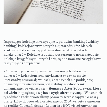
Imponujące kolekcje inwestycyjne typu
: „
wine banking”, „whisky
banking”, kolekcjonerstwo starych aut, starodruków, białych
kruków od lat zachwycają tak inwestorów jak i zwykłych
kolekcjonerów
.
Kolekcje te zostały poszerzone o nową kategorię -
kolekcje ksiąg faksymilowych i dziś, są one uważane za wyjątkowo
fascynujące i bezpieczne.
- Obserwując naszych parterów biznesowych i klientów,
koneserów, kolekcjonerów, antykwariuszy czy wreszcie
inwestorów, nasuwa się wniosek, że ten rynek nie poddaje się
finansowym zawirowaniom, jest stabilny, a jednocześnie
dynamicznie rozwijający się
–
tłumaczy Artur Sobolewski, który
od wielu lat pasjonuje się inwestycją alternatywną.
- W ostatnich
tygodniach
zaobserwowaliśmy poważny wzrost zapytań o naszą
ofertę, który doprowadził ostatecznie do 250% wzrostu zamówień
na replikę Codexu Leicester Leonarda i 450% więcej zapytań na