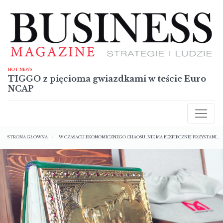
Przejdź
do
treści
HOT NEWS
TIGGO z pięcioma gwiazdkami w teście Euro
NCAP
AKTUALNOŚCI
Ścieżka
RAPORTY
STRONA GŁÓWNA
W CZASACH EKONOMICZNEGO CHAOSU, NIE MA BEZPIECZNEJ PRZYSTANI…
nawigacyjna
TECHNOLOGIE
SYLWETKI
NIERUCHOMOŚCI