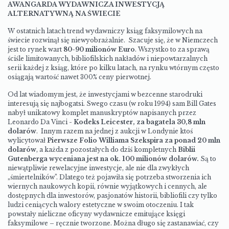
AWANGARDA WYDAWNICZA INWESTYCJĄ
ALTERNATYWNĄ NA ŚWIECIE
W ostatnich latach trend wydawniczy ksiąg faksymilowych na
świecie rozwinął się niewyobrażalnie. Szacuje się, że w Niemczech
jest to rynek wart
80-90 milionów Euro
. Wszystko to za sprawą
ściśle limitowanych, bibliofilskich nakładów i niepowtarzalnych
serii każdej z ksiąg, które po kilku latach, na rynku wtórnym często
osiągają wartość nawet 300% ceny pierwotnej.
Od lat wiadomym jest, że inwestycjami w bezcenne starodruki
interesują się najbogatsi. Swego czasu (w roku 1994) sam Bill Gates
nabył unikatowy komplet manuskryptów napisanych przez
Leonardo Da Vinci -
Kodeks Leicester, za bagatela 30,8 mln
dolarów
. Innym razem na jednej z aukcji w Londynie ktoś
wylicytował
Pierwsze Folio Williama Szekspira za ponad 20 mln
dolarów
, a każda z pozostałych do dziś kompletnych
Biblii
Gutenberga wyceniana jest na ok. 100 milionów dolarów.
Są to
niewątpliwie rewelacyjne inwestycje, ale nie dla zwykłych
„śmiertelników”. Dlatego też pojawiła się potrzeba stworzenia ich
wiernych naukowych kopii, równie wyjątkowych i cennych, ale
dostępnych dla inwestorów, pasjonatów historii, bibliofili czy tylko
ludzi ceniących walory estetyczne w swoim otoczeniu. I tak
powstały nieliczne oficyny wydawnicze emitujące księgi
faksymilowe – ręcznie tworzone. Można długo się zastanawiać, czy