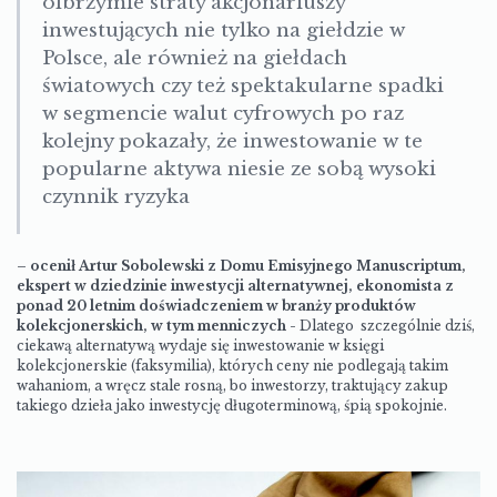
olbrzymie straty akcjonariuszy
inwestujących nie tylko na giełdzie w
Polsce, ale również na giełdach
światowych czy też spektakularne spadki
w segmencie walut cyfrowych po raz
kolejny pokazały, że inwestowanie w te
popularne aktywa niesie ze sobą wysoki
czynnik ryzyka
–
ocenił Artur Sobolewski z Domu Emisyjnego Manuscriptum,
ekspert w dziedzinie inwestycji alternatywnej, ekonomista z
ponad 20 letnim doświadczeniem w branży produktów
kolekcjonerskich, w tym menniczych
- Dlatego szczególnie dziś,
ciekawą alternatywą wydaje się inwestowanie w księgi
kolekcjonerskie (faksymilia), których ceny nie podlegają takim
wahaniom, a wręcz stale rosną, bo inwestorzy, traktujący zakup
takiego dzieła jako inwestycję długoterminową, śpią spokojnie.