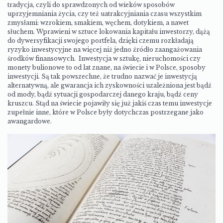
tradycja, czyli do sprawdzonych od wieków sposobów
uprzyjemniania życia, czy też uatrakcyjniania czasu wszystkim
zmysłami: wzrokiem, smakiem, węchem, dotykiem, a nawet
słuchem. Wprawieni w sztuce lokowania kapitału inwestorzy, dążą
do dywersyfikacji swojego portfela, dzięki czemu rozkładają
ryzyko inwestycyjne na więcej niż jedno źródło zaangażowania
środków finansowych. Inwestycja w sztukę, nieruchomości czy
monety bulionowe to od lat znane, na świecie i w Polsce, sposoby
inwestycji. Są tak powszechne, że trudno nazwać je inwestycją
alternatywną, ale gwarancja ich zyskowności uzależniona jest bądź
od mody, bądź sytuacji gospodarczej danego kraju, bądź ceny
kruszcu. Stąd na świecie pojawiły się już jakiś czas temu inwestycje
zupełnie inne, które w Polsce były dotychczas postrzegane jako
awangardowe.