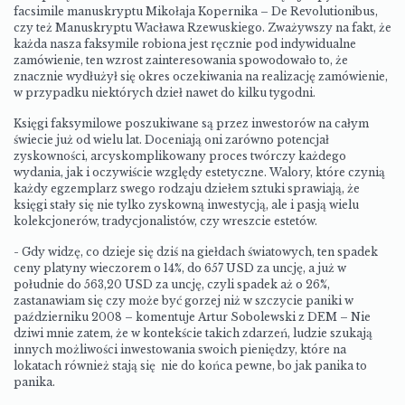
facsimile manuskryptu Mikołaja Kopernika – De Revolutionibus
,
czy też Manuskryptu Wacława Rzewuskiego.
Zważywszy na fakt, że
każda nasza faksymile robiona jest ręcznie pod indywidualne
zamówienie, ten wzrost zainteresowania spowodowało to, że
znacznie wydłużył się okres oczekiwania na realizację zamówienie,
w przypadku niektórych dzieł nawet do kilku tygodni.
Księgi faksymilowe poszukiwane są przez inwestorów na całym
świecie już od wielu lat. Doceniają oni zarówno potencjał
zyskowności, arcyskomplikowany proces twórczy każdego
wydania, jak i oczywiście względy estetyczne. Walory, które czynią
każdy egzemplarz swego rodzaju dziełem sztuki sprawiają, że
księgi stały się nie tylko zyskowną inwestycją, ale i pasją wielu
kolekcjonerów, tradycjonalistów, czy wreszcie estetów.
- Gdy widzę, co dzieje się dziś na giełdach światowych, ten
spadek
ceny platyny wieczorem o 14%, do 657 USD za uncję, a już w
południe do 563,20 USD za uncję, czyli spadek aż o 26%,
zastanawiam się czy może być gorzej niż w szczycie paniki w
październiku 2008 –
komentuje Artur Sobolewski z DEM – Nie
dziwi mnie zatem, że
w kontekście takich zdarzeń, ludzie szukają
innych możliwości inwestowania swoich pieniędzy, które na
lokatach również stają się nie do końca pewne, bo jak panika to
panika.