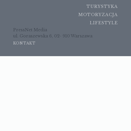
TURYSTYKA
MOTORYZACJA
LIFESTYLE
PressNet Media
ul. Goraszewska 6, 02- 910 Warszawa
KONTAKT