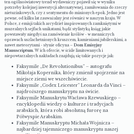
ten ogólnoświatowy trend wydawniczy pojawił się w wyniku
potrzeby kolejnej inwestycji alternatywnej, zamiłowania do rzeczy
nietuzinkowych, czy z sentymentu do minionych epok. Jedno jest
pewne, od kilku lat zauważalny jest również w naszym kraju. W
Polsce, z emisji takich arcydzieł inspirowanych zamkniętymi w
muzealnych sejfach unikatami, bądź stylistyką ksiąg jakie
powstawały niegdyś na zamówienie królów - w menniczych
oprawach uszlachetnionych kruszcem, kamieniami jubilerskimi, a
nawet meteorytami - słynie oficyna –
Dom Emisyjny
Manuscriptum
. W ich ofercie, w ściśle limitowanych i
niepowtarzalnych nakładach znajdują się takie pozycje jak:
Faksymile „De Revolutionibus” – autografu
Mikołaja Kopernika, który zmienił spojrzenie na
miejsce ziemi we wszechświecie.
Faksymile „Codex Leicester” Leonarda da Vinci –
najdroższego manuskryptu na świcie.
Faksymile Manuskrytu Wacława Rzewuskiego –
encyklopedii wiedzy o kulturze i tradycjach
arabskich, która robi absolutną furorę na
Półwyspie Arabskim.
Faksymile Manuskryptu Michała Wojnicza –
najbardziej tajemniczego manuskryptu naszej