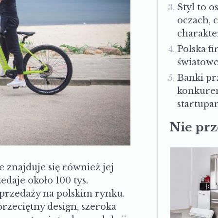
Styl to o
oczach, 
charakte
Polska f
światowe
Banki pr
konkuren
startupa
Nie pr
znajduje się również jej
daje około 100 tys.
sprzedaży na polskim rynku.
zeciętny design, szeroka