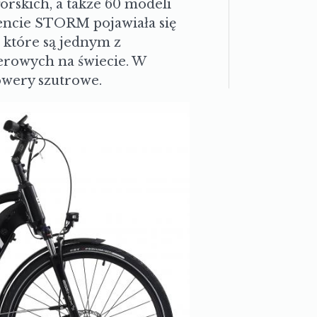
rskich, a także 60 modeli
encie STORM pojawiała się
które są jednym z
erowych na świecie. W
rowery szutrowe.