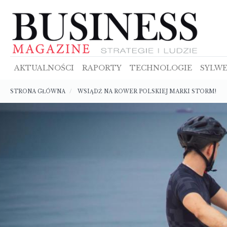
Przejdź
do
treści
AKTUALNOŚCI
RAPORTY
TECHNOLOGIE
SYLWE
Ścieżka
STRONA GŁÓWNA
WSIĄDŹ NA ROWER POLSKIEJ MARKI STORM!
nawigacyjna