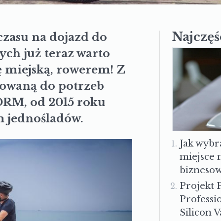
Najczęś
czasu na dojazd do
ych już teraz warto
 miejską, rowerem! Z
sowaną do potrzeb
RM, od 2015 roku
m jednośladów.
Jak wybr
miejsce 
bizneso
Projekt 
Profess
Silicon V