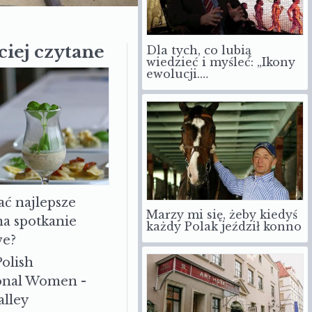
Dla tych, co lubią
ciej czytane
wiedzieć i myśleć: „Ikony
ewolucji.…
ać najlepsze
Marzy mi się, żeby kiedyś
każdy Polak jeździł konno
na spotkanie
we?
Polish
ional Women -
alley