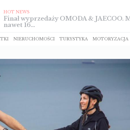
HOT NEWS
TIGGO z pięcioma gwiazdkami w te
TKI
NIERUCHOMOŚCI
TURYSTYKA
MOTORYZACJA