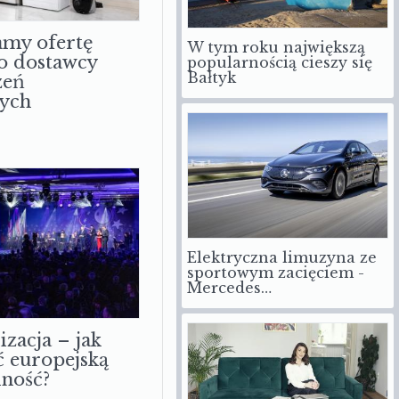
W tym roku największą
my ofertę
popularnością cieszy się
o dostawcy
Bałtyk
zeń
ych
Elektryczna limuzyna ze
sportowym zacięciem -
Mercedes…
izacja – jak
 europejską
ność?