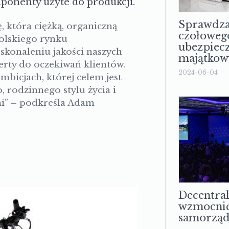
mponenty użyte do produkcji.
Sprawdza
 która ciężką, organiczną
czołoweg
olskiego rynku
ubezpiec
skonaleniu jakości naszych
majątkow
rty do oczekiwań klientów.
2024-06-04
bicjach, której celem jest
 rodzinnego stylu życia i
i” –
podkreśla Adam
Decentral
wzmocnić
samorząd