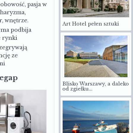
sobowość, pasja w
charyzma,
r, wnętrze.
Art Hotel pełen sztuki
irma podbija
 rynki
zegrywają
cję ze
mi
zegap
Blisko Warszawy, a daleko
od zgiełku…