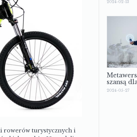
2024-02-13
Metawer
szansą dl
2024-05-27
li rowerów turystycznych i