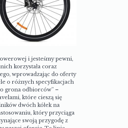
rowerowej i jesteśmy pewni,
nich korzystała coraz
atego, wprowadzając do oferty
le o różnych specyfikacjach
ego grona odbiorców” –
elami, które cieszą się
śników dwóch kółek na
stosowaniu, który przyciąga
zynające swoją przygodę z