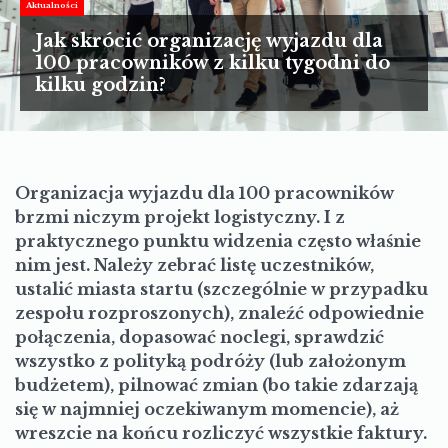
TURYSTYKA
Aktualności
Jak skrócić organizację wyjazdu dla
MOTORYZACJA
100 pracowników z kilku tygodni do
kilku godzin?
LIFESTYLE
KULTURA
Organizacja wyjazdu dla 100 pracowników
brzmi niczym projekt logistyczny. I z
praktycznego punktu widzenia często właśnie
nim jest. Należy zebrać listę uczestników,
ustalić miasta startu (szczególnie w przypadku
zespołu rozproszonych), znaleźć odpowiednie
połączenia, dopasować noclegi, sprawdzić
wszystko z polityką podróży (lub założonym
budżetem), pilnować zmian (bo takie zdarzają
się w najmniej oczekiwanym momencie), aż
wreszcie na końcu rozliczyć wszystkie faktury.