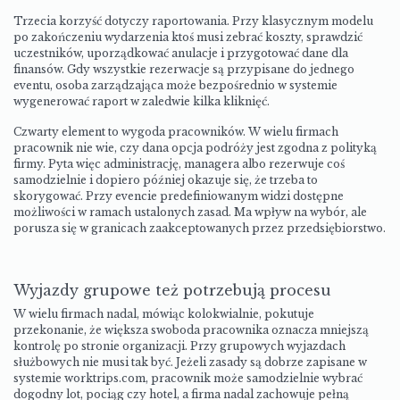
Trzecia korzyść dotyczy raportowania. Przy klasycznym modelu
po zakończeniu wydarzenia ktoś musi zebrać koszty, sprawdzić
uczestników, uporządkować anulacje i przygotować dane dla
finansów. Gdy wszystkie rezerwacje są przypisane do jednego
eventu, osoba zarządzająca może bezpośrednio w systemie
wygenerować raport w zaledwie kilka kliknięć.
Czwarty element to wygoda pracowników. W wielu firmach
pracownik nie wie, czy dana opcja podróży jest zgodna z polityką
firmy. Pyta więc administrację, managera albo rezerwuje coś
samodzielnie i dopiero później okazuje się, że trzeba to
skorygować. Przy evencie predefiniowanym widzi dostępne
możliwości w ramach ustalonych zasad. Ma wpływ na wybór, ale
porusza się w granicach zaakceptowanych przez przedsiębiorstwo.
Wyjazdy grupowe też potrzebują procesu
W wielu firmach nadal, mówiąc kolokwialnie, pokutuje
przekonanie, że większa swoboda pracownika oznacza mniejszą
kontrolę po stronie organizacji. Przy grupowych wyjazdach
służbowych nie musi tak być. Jeżeli zasady są dobrze zapisane w
systemie worktrips.com, pracownik może samodzielnie wybrać
dogodny lot, pociąg czy hotel, a firma nadal zachowuje pełną