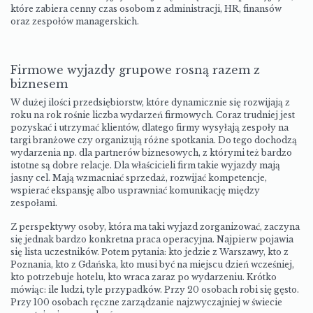
które zabiera cenny czas osobom z administracji, HR, finansów
oraz zespołów managerskich.
Firmowe wyjazdy grupowe rosną razem z
biznesem
W dużej ilości przedsiębiorstw, które dynamicznie się rozwijają z
roku na rok rośnie liczba wydarzeń firmowych. Coraz trudniej jest
pozyskać i utrzymać klientów, dlatego firmy wysyłają zespoły na
targi branżowe czy organizują różne spotkania. Do tego dochodzą
wydarzenia np. dla partnerów biznesowych, z którymi też bardzo
istotne są dobre relacje. Dla właścicieli firm takie wyjazdy mają
jasny cel. Mają wzmacniać sprzedaż, rozwijać kompetencje,
wspierać ekspansję albo usprawniać komunikację między
zespołami.
Z perspektywy osoby, która ma taki wyjazd zorganizować, zaczyna
się jednak bardzo konkretna praca operacyjna. Najpierw pojawia
się lista uczestników. Potem pytania: kto jedzie z Warszawy, kto z
Poznania, kto z Gdańska, kto musi być na miejscu dzień wcześniej,
kto potrzebuje hotelu, kto wraca zaraz po wydarzeniu. Krótko
mówiąc: ile ludzi, tyle przypadków. Przy 20 osobach robi się gęsto.
Przy 100 osobach ręczne zarządzanie najzwyczajniej w świecie