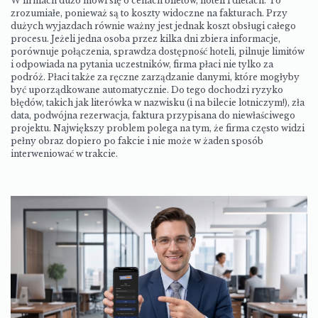
W firmach dużo mówi się o cenach biletów, hoteli i dietach. To
zrozumiałe, ponieważ są to koszty widoczne na fakturach. Przy
dużych wyjazdach równie ważny jest jednak koszt obsługi całego
procesu. Jeżeli jedna osoba przez kilka dni zbiera informacje,
porównuje połączenia, sprawdza dostępność hoteli, pilnuje limitów
i odpowiada na pytania uczestników, firma płaci nie tylko za
podróż. Płaci także za ręczne zarządzanie danymi, które mogłyby
być uporządkowane automatycznie. Do tego dochodzi ryzyko
błędów, takich jak literówka w nazwisku (i na bilecie lotniczym!), zła
data, podwójna rezerwacja, faktura przypisana do niewłaściwego
projektu. Największy problem polega na tym, że firma często widzi
pełny obraz dopiero po fakcie i nie może w żaden sposób
interweniować w trakcie.