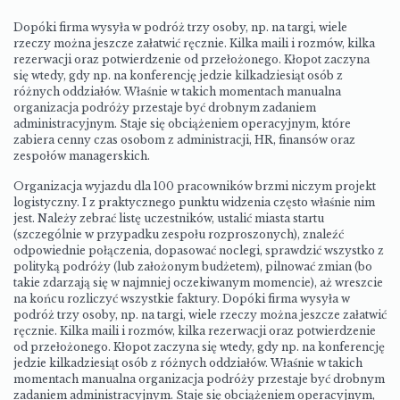
Dopóki firma wysyła w podróż trzy osoby, np. na targi, wiele
rzeczy można jeszcze załatwić ręcznie. Kilka maili i rozmów, kilka
rezerwacji oraz potwierdzenie od przełożonego. Kłopot zaczyna
się wtedy, gdy np. na konferencję jedzie kilkadziesiąt osób z
różnych oddziałów. Właśnie w takich momentach manualna
organizacja podróży przestaje być drobnym zadaniem
administracyjnym. Staje się obciążeniem operacyjnym, które
zabiera cenny czas osobom z administracji, HR, finansów oraz
zespołów managerskich.
Organizacja wyjazdu dla 100 pracowników brzmi niczym projekt
logistyczny. I z praktycznego punktu widzenia często właśnie nim
jest. Należy zebrać listę uczestników, ustalić miasta startu
(szczególnie w przypadku zespołu rozproszonych), znaleźć
odpowiednie połączenia, dopasować noclegi, sprawdzić wszystko z
polityką podróży (lub założonym budżetem), pilnować zmian (bo
takie zdarzają się w najmniej oczekiwanym momencie), aż wreszcie
na końcu rozliczyć wszystkie faktury. Dopóki firma wysyła w
podróż trzy osoby, np. na targi, wiele rzeczy można jeszcze załatwić
ręcznie. Kilka maili i rozmów, kilka rezerwacji oraz potwierdzenie
od przełożonego. Kłopot zaczyna się wtedy, gdy np. na konferencję
jedzie kilkadziesiąt osób z różnych oddziałów. Właśnie w takich
momentach manualna organizacja podróży przestaje być drobnym
zadaniem administracyjnym. Staje się obciążeniem operacyjnym,