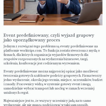
Event predefiniowany, czyli wyjazd grupowy
jako uporządkowany proces
Jednym z rozwiązań tego problemu są eventy predefiniowane na
platformie worktrips.com. To funkcja została stworzona z myślą o
firmach, dla których
organizacja wyjazdów firmowych
dla
zespołów rozproszonych na wydarzenia biznesowe, targi,
szkolenia, konferencje jest codziennym wyzwaniem.
Eventy predefiniowane można najprościej opisać jako mozliwość
tworzenia gotowych szablonów podróży grupowych. Firma tworzy
jedno wydarzenie, określa jego termin, miejsce, uczestników, budżet
i zasady. Pracownicy widzą w systemie gotowy event i mogą
samodzielnie wybrać transport lub nocleg w ramach wcześniej
ustalonych reguł.
Najważniejsze jest to, że wszyscy uczestnicy jadą na to samo
wydarzenie, ale nie muszą podróżować w taki sam sposób.