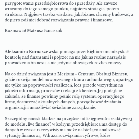
przygotowanie przedsiębiorstwa do sprzedaży. Ale zawsze
wracamy do tego samego punktu, najpierw strategia, potem
struktura. Najpierw trzeba wiedzieć, jaki biznes chcemy budować, a
dopiero później dobrać rozwiązania prawne i finansowe.
Rozmawiał Mateusz Banaszak
Aleksandra Kornaszewska
pomaga przedsiębiorcom odzyskać
kontrolę nad finansami i spojrzeć na nie jak na realne narzędzie
prowadzenia biznesu, a nie jedynie obowiązek rozliczeniowy.
Na co dzień związana jest z Meritum - Centrum Obsługi Biznesu,
gdzie rozwija model nowoczesnego biura rachunkowego, opartego
nie tylko na poprawności rozliczeń, lecz przede wszystkim na
jakości informacji, procesów i relacji z klientem. Jej podejście
zakłada, że finanse powinny pełnić rolę systemu operacyjnego
firmy, dostarczać aktualnych danych, porządkować działania
organizacji i umożliwiać świadome zarządzanie.
Szczególny nacisk kładzie na przejście od księgowości reaktywnej
do modelu „live finance”, w którym przedsiębiorca ma dostęp do
danych w czasie rzeczywistym i może na bieżąco analizować
sytuację finansową. Wdraża rozwiązania cyfrowe, które