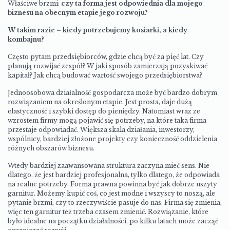
Właściwe brzmi:
czy ta forma jest odpowiednia dla mojego
biznesu na obecnym etapie jego rozwoju?
W takim razie – kiedy potrzebujemy kosiarki, a kiedy
kombajnu?
Często pytam przedsiębiorców, gdzie chcą być za pięć lat. Czy
planują rozwijać zespół? W jaki sposób zamierzają pozyskiwać
kapitał? Jak chcą budować wartość swojego przedsiębiorstwa?
Jednoosobowa działalność gospodarcza może być bardzo dobrym
rozwiązaniem na określonym etapie. Jest prosta, daje dużą
elastyczność i szybki dostęp do pieniędzy. Natomiast wraz ze
wzrostem firmy mogą pojawić się potrzeby, na które taka firma
przestaje odpowiadać. Większa skala działania, inwestorzy,
wspólnicy, bardziej złożone projekty czy konieczność oddzielenia
różnych obszarów biznesu.
Wtedy bardziej zaawansowana struktura zaczyna mieć sens. Nie
dlatego, że jest bardziej profesjonalna, tylko dlatego, że odpowiada
na realne potrzeby. Forma prawna powinna być jak dobrze uszyty
garnitur. Możemy kupić coś, co jest modne i wszyscy to noszą, ale
pytanie brzmi, czy to rzeczywiście pasuje do nas. Firma się zmienia,
więc ten garnitur też trzeba czasem zmienić. Rozwiązanie, które
było idealne na początku działalności, po kilku latach może zacząć