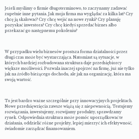
Jeżeli myślimy o firmie długoterminowo, to zaczynamy zadawać
zupełnie inne pytania. Jak moja firma ma wyglądać za kilka lat? Czy
chcę ją skalować? Czy chcę wejść na nowe rynki? Czy planuję
pozyskać inwestora? Czy chcę kiedyś sprzedać biznes albo
przekazać go następnemu pokoleniu?
W przypadku wielu biznesów prostsza forma działalności przez
długi czas może być wystarczająca. Natomiast są sytuacje, w
których bardziej rozbudowana struktura daje przedsiębiorcy
większe możliwości. Pozwala inaczej spojrzeć na firmę, już nie tylko
jak na źródło bieżącego dochodu, ale jak na organizację, która ma
swoją wartość.
To jest bardzo ważne szczególnie przy innowacyjnych projektach.
Nowe przedsięwzięcia zawsze wiążą się z niepewnością. Testujemy
rozwiązania, inwestujemy, rozwijamy produkty, sprawdzamy
rynek. Odpowiednia struktura może pomóc uporządkować te
działania, oddzielić różne projekty, lepiej mierzyć ich efektywność,
świadomie zarządzać finansowaniem.