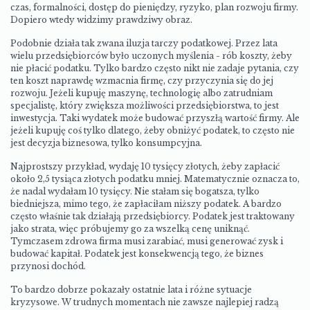
czas, formalności, dostęp do pieniędzy, ryzyko, plan rozwoju firmy.
Dopiero wtedy widzimy prawdziwy obraz.
Podobnie działa tak zwana iluzja tarczy podatkowej. Przez lata
wielu przedsiębiorców było uczonych myślenia - rób koszty, żeby
nie płacić podatku. Tylko bardzo często nikt nie zadaje pytania, czy
ten koszt naprawdę wzmacnia firmę, czy przyczynia się do jej
rozwoju. Jeżeli kupuję maszynę, technologię albo zatrudniam
specjalistę, który zwiększa możliwości przedsiębiorstwa, to jest
inwestycja. Taki wydatek może budować przyszłą wartość firmy. Ale
jeżeli kupuję coś tylko dlatego, żeby obniżyć podatek, to często nie
jest decyzja biznesowa, tylko konsumpcyjna.
Najprostszy przykład, wydaję 10 tysięcy złotych, żeby zapłacić
około 2,5 tysiąca złotych podatku mniej. Matematycznie oznacza to,
że nadal wydałam 10 tysięcy. Nie stałam się bogatsza, tylko
biedniejsza, mimo tego, że zapłaciłam niższy podatek. A bardzo
często właśnie tak działają przedsiębiorcy. Podatek jest traktowany
jako strata, więc próbujemy go za wszelką cenę uniknąć.
Tymczasem zdrowa firma musi zarabiać, musi generować zysk i
budować kapitał. Podatek jest konsekwencją tego, że biznes
przynosi dochód.
To bardzo dobrze pokazały ostatnie lata i różne sytuacje
kryzysowe. W trudnych momentach nie zawsze najlepiej radzą