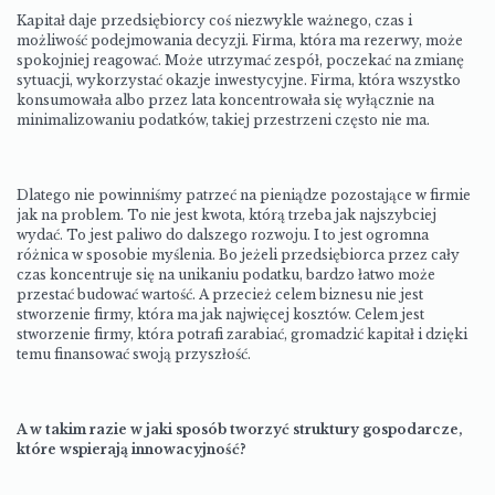
Kapitał daje przedsiębiorcy coś niezwykle ważnego, czas i
możliwość podejmowania decyzji. Firma, która ma rezerwy, może
spokojniej reagować. Może utrzymać zespół, poczekać na zmianę
sytuacji, wykorzystać okazje inwestycyjne. Firma, która wszystko
konsumowała albo przez lata koncentrowała się wyłącznie na
minimalizowaniu podatków, takiej przestrzeni często nie ma.
Dlatego nie powinniśmy patrzeć na pieniądze pozostające w firmie
jak na problem. To nie jest kwota, którą trzeba jak najszybciej
wydać. To jest paliwo do dalszego rozwoju. I to jest ogromna
różnica w sposobie myślenia. Bo jeżeli przedsiębiorca przez cały
czas koncentruje się na unikaniu podatku, bardzo łatwo może
przestać budować wartość. A przecież celem biznesu nie jest
stworzenie firmy, która ma jak najwięcej kosztów. Celem jest
stworzenie firmy, która potrafi zarabiać, gromadzić kapitał i dzięki
temu finansować swoją przyszłość.
A w takim razie w jaki sposób tworzyć struktury gospodarcze,
które wspierają innowacyjność?