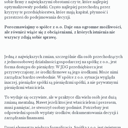
sobie firmy z największymi obrotami czy te, które najlepiej
optymalizowały podatki. Często najlepiej przechodzą przez
kryzysy te przedsiębiorstwa, które mają kapitał, płynność i
przestrzeń do podejmowania decyzji.
Porozmawiajmy o spółce z o.o. Daje ona ogromne możliwości,
ale również wiąże się z obciążeniami, z których istnienia nie
wszyscy zdają sobie sprawę.
Jedną z największych zmian, szczególnie dla osób przechodzących
z jednoosobowej działalności gospodarczej na spółkę z o.o., jest
forma dostępu do pieniędzy. W JDG przedsiębiorca jest
przyzwyczajony, że środki firmowe są jego środkami. Może nimi
zarządzać bardzo swobodnie. W spółce z o.o. sytuacja wygląda
inaczej, pieniądze spółki są pieniędzmi spółki, a nie prywatnymi
pieniędzmi właściciela.
To wydaje się oczywiste, ale w praktyce dla wielu osób jest dużą
zmianą mentalną. Nawet jeżeli ktoś jest właścicielem i prezesem,
musi pamiętać, że stworzył osobny podmiot. Potrzebny jest
odpowiedni sposób wypłaty środków, dokumentowania decyzji i
zarządzania finansami.
Drugi element to większa formalizacja. Spółka z o.o. jest świetnym