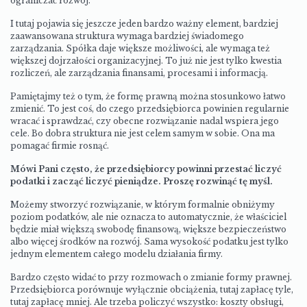
ograniczać rozwój.
I tutaj pojawia się jeszcze jeden bardzo ważny element, bardziej
zaawansowana struktura wymaga bardziej świadomego
zarządzania. Spółka daje większe możliwości, ale wymaga też
większej dojrzałości organizacyjnej. To już nie jest tylko kwestia
rozliczeń, ale zarządzania finansami, procesami i informacją.
Pamiętajmy też o tym, że formę prawną można stosunkowo łatwo
zmienić. To jest coś, do czego przedsiębiorca powinien regularnie
wracać i sprawdzać, czy obecne rozwiązanie nadal wspiera jego
cele. Bo dobra struktura nie jest celem samym w sobie. Ona ma
pomagać firmie rosnąć.
Mówi Pani często, że przedsiębiorcy powinni przestać liczyć
podatki i zacząć liczyć pieniądze. Proszę rozwinąć tę myśl.
Możemy stworzyć rozwiązanie, w którym formalnie obniżymy
poziom podatków, ale nie oznacza to automatycznie, że właściciel
będzie miał większą swobodę finansową, większe bezpieczeństwo
albo więcej środków na rozwój. Sama wysokość podatku jest tylko
jednym elementem całego modelu działania firmy.
Bardzo często widać to przy rozmowach o zmianie formy prawnej.
Przedsiębiorca porównuje wyłącznie obciążenia, tutaj zapłacę tyle,
tutaj zapłacę mniej. Ale trzeba policzyć wszystko: koszty obsługi,