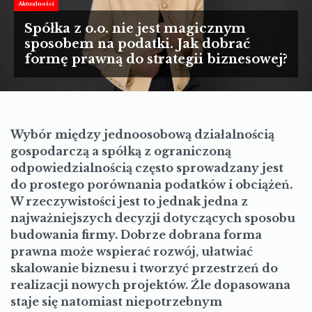
TURYSTYKA
Aktualności
Spółka z o.o. nie jest magicznym
MOTORYZACJA
sposobem na podatki. Jak dobrać
formę prawną do strategii biznesowej?
LIFESTYLE
KULTURA
Wybór między jednoosobową działalnością
gospodarczą a spółką z ograniczoną
odpowiedzialnością często sprowadzany jest
do prostego porównania podatków i obciążeń.
W rzeczywistości jest to jednak jedna z
najważniejszych decyzji dotyczących sposobu
budowania firmy. Dobrze dobrana forma
prawna może wspierać rozwój, ułatwiać
skalowanie biznesu i tworzyć przestrzeń do
realizacji nowych projektów. Źle dopasowana
staje się natomiast niepotrzebnym