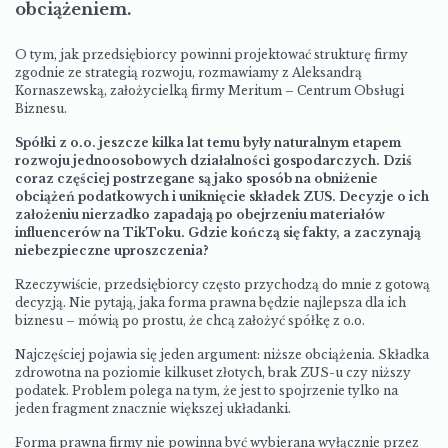
obciążeniem.
O tym, jak przedsiębiorcy powinni projektować strukturę firmy
zgodnie ze strategią rozwoju, rozmawiamy z Aleksandrą
Kornaszewską, założycielką firmy Meritum – Centrum Obsługi
Biznesu.
Spółki z o.o. jeszcze kilka lat temu były naturalnym etapem
rozwoju jednoosobowych działalności gospodarczych. Dziś
coraz częściej postrzegane są jako sposób na obniżenie
obciążeń podatkowych i uniknięcie składek ZUS. Decyzje o ich
założeniu nierzadko zapadają po obejrzeniu materiałów
influencerów na TikToku. Gdzie kończą się fakty, a zaczynają
niebezpieczne uproszczenia?
Rzeczywiście, przedsiębiorcy często przychodzą do mnie z gotową
decyzją. Nie pytają, jaka forma prawna będzie najlepsza dla ich
biznesu – mówią po prostu, że chcą założyć spółkę z o.o.
Najczęściej pojawia się jeden argument: niższe obciążenia. Składka
zdrowotna na poziomie kilkuset złotych, brak ZUS-u czy niższy
podatek. Problem polega na tym, że jest to spojrzenie tylko na
jeden fragment znacznie większej układanki.
Forma prawna firmy nie powinna być wybierana wyłącznie przez