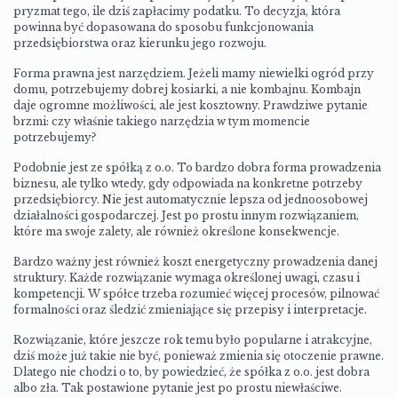
pryzmat tego, ile dziś zapłacimy podatku. To decyzja, która
powinna być dopasowana do sposobu funkcjonowania
przedsiębiorstwa oraz kierunku jego rozwoju.
Forma prawna jest narzędziem. Jeżeli mamy niewielki ogród przy
domu, potrzebujemy dobrej kosiarki, a nie kombajnu. Kombajn
daje ogromne możliwości, ale jest kosztowny. Prawdziwe pytanie
brzmi: czy właśnie takiego narzędzia w tym momencie
potrzebujemy?
Podobnie jest ze spółką z o.o. To bardzo dobra forma prowadzenia
biznesu, ale tylko wtedy, gdy odpowiada na konkretne potrzeby
przedsiębiorcy. Nie jest automatycznie lepsza od jednoosobowej
działalności gospodarczej. Jest po prostu innym rozwiązaniem,
które ma swoje zalety, ale również określone konsekwencje.
Bardzo ważny jest również koszt energetyczny prowadzenia danej
struktury. Każde rozwiązanie wymaga określonej uwagi, czasu i
kompetencji. W spółce trzeba rozumieć więcej procesów, pilnować
formalności oraz śledzić zmieniające się przepisy i interpretacje.
Rozwiązanie, które jeszcze rok temu było popularne i atrakcyjne,
dziś może już takie nie być, ponieważ zmienia się otoczenie prawne.
Dlatego nie chodzi o to, by powiedzieć, że spółka z o.o. jest dobra
albo zła. Tak postawione pytanie jest po prostu niewłaściwe.