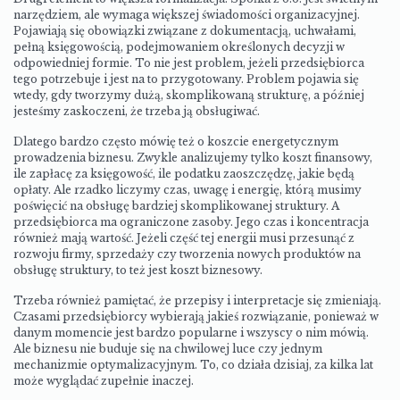
narzędziem, ale wymaga większej świadomości organizacyjnej.
Pojawiają się obowiązki związane z dokumentacją, uchwałami,
pełną księgowością, podejmowaniem określonych decyzji w
odpowiedniej formie. To nie jest problem, jeżeli przedsiębiorca
tego potrzebuje i jest na to przygotowany. Problem pojawia się
wtedy, gdy tworzymy dużą, skomplikowaną strukturę, a później
jesteśmy zaskoczeni, że trzeba ją obsługiwać.
Dlatego bardzo często mówię też o koszcie energetycznym
prowadzenia biznesu. Zwykle analizujemy tylko koszt finansowy,
ile zapłacę za księgowość, ile podatku zaoszczędzę, jakie będą
opłaty. Ale rzadko liczymy czas, uwagę i energię, którą musimy
poświęcić na obsługę bardziej skomplikowanej struktury. A
przedsiębiorca ma ograniczone zasoby. Jego czas i koncentracja
również mają wartość. Jeżeli część tej energii musi przesunąć z
rozwoju firmy, sprzedaży czy tworzenia nowych produktów na
obsługę struktury, to też jest koszt biznesowy.
Trzeba również pamiętać, że przepisy i interpretacje się zmieniają.
Czasami przedsiębiorcy wybierają jakieś rozwiązanie, ponieważ w
danym momencie jest bardzo popularne i wszyscy o nim mówią.
Ale biznesu nie buduje się na chwilowej luce czy jednym
mechanizmie optymalizacyjnym. To, co działa dzisiaj, za kilka lat
może wyglądać zupełnie inaczej.