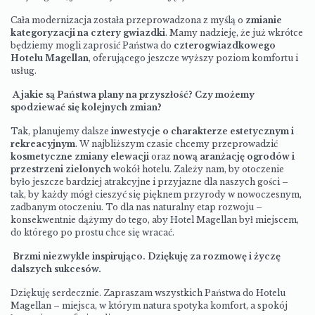
Cała modernizacja została przeprowadzona z myślą o
zmianie
kategoryzacji na cztery gwiazdki
. Mamy nadzieję, że już wkrótce
będziemy mogli zaprosić Państwa do
czterogwiazdkowego
Hotelu Magellan
, oferującego jeszcze wyższy poziom komfortu i
usług.
A jakie są Państwa plany na przyszłość? Czy możemy
spodziewać się kolejnych zmian?
Tak, planujemy dalsze
inwestycje o charakterze estetycznym i
rekreacyjnym
. W najbliższym czasie chcemy przeprowadzić
kosmetyczne zmiany elewacji
oraz
nową aranżację ogrodów i
przestrzeni zielonych
wokół hotelu. Zależy nam, by otoczenie
było jeszcze bardziej atrakcyjne i przyjazne dla naszych gości –
tak, by każdy mógł cieszyć się pięknem przyrody w nowoczesnym,
zadbanym otoczeniu. To dla nas naturalny etap rozwoju –
konsekwentnie dążymy do tego, aby Hotel Magellan był miejscem,
do którego po prostu chce się wracać.
Brzmi niezwykle inspirująco. Dziękuję za rozmowę i życzę
dalszych sukcesów.
Dziękuję serdecznie. Zapraszam wszystkich Państwa do Hotelu
Magellan – miejsca, w którym natura spotyka komfort, a spokój