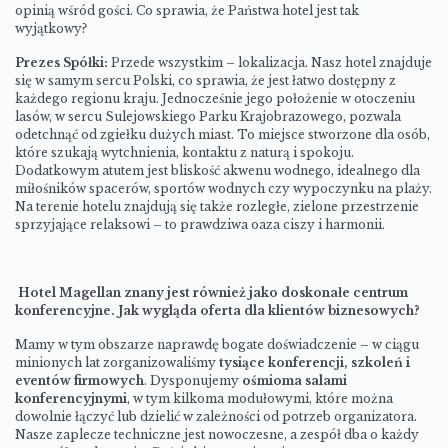
opinią wśród gości. Co sprawia, że Państwa hotel jest tak
wyjątkowy?
Prezes Spółki:
Przede wszystkim – lokalizacja. Nasz hotel znajduje
się w samym sercu Polski, co sprawia, że jest łatwo dostępny z
każdego regionu kraju. Jednocześnie jego położenie w otoczeniu
lasów, w sercu Sulejowskiego Parku Krajobrazowego, pozwala
odetchnąć od zgiełku dużych miast. To miejsce stworzone dla osób,
które szukają wytchnienia, kontaktu z naturą i spokoju.
Dodatkowym atutem jest bliskość akwenu wodnego, idealnego dla
miłośników spacerów, sportów wodnych czy wypoczynku na plaży.
Na terenie hotelu znajdują się także rozległe, zielone przestrzenie
sprzyjające relaksowi – to prawdziwa oaza ciszy i harmonii.
Hotel Magellan znany jest również jako doskonałe centrum
konferencyjne. Jak wygląda oferta dla klientów biznesowych?
Mamy w tym obszarze naprawdę bogate doświadczenie – w ciągu
minionych lat zorganizowaliśmy
tysiące konferencji, szkoleń i
eventów firmowych
. Dysponujemy
ośmioma salami
konferencyjnymi
, w tym kilkoma modułowymi, które można
dowolnie łączyć lub dzielić w zależności od potrzeb organizatora.
Nasze zaplecze techniczne jest nowoczesne, a zespół dba o każdy