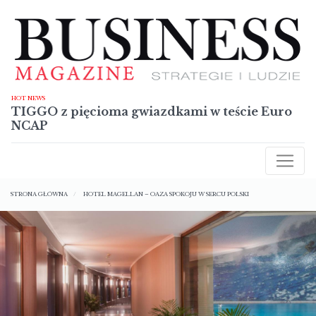
Przejdź
do
treści
HOT NEWS
TIGGO z pięcioma gwiazdkami w teście Euro
NCAP
AKTUALNOŚCI
Ścieżka
RAPORTY
STRONA GŁÓWNA
HOTEL MAGELLAN – OAZA SPOKOJU W SERCU POLSKI
nawigacyjna
TECHNOLOGIE
SYLWETKI
NIERUCHOMOŚCI