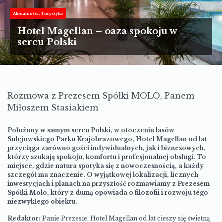
TURYSTYKA
Aktualności
Turystyka
MOTORYZACJA
Hotel Magellan – oaza spokoju w
sercu Polski
LIFESTYLE
KULTURA
Rozmowa z Prezesem Spółki MOLO, Panem
Miłoszem Stasiakiem
Położony w samym sercu Polski, w otoczeniu lasów
Sulejowskiego Parku Krajobrazowego, Hotel Magellan od lat
przyciąga zarówno gości indywidualnych, jak i biznesowych,
którzy szukają spokoju, komfortu i profesjonalnej obsługi. To
miejsce, gdzie natura spotyka się z nowoczesnością, a każdy
szczegół ma znaczenie. O wyjątkowej lokalizacji, licznych
inwestycjach i planach na przyszłość rozmawiamy z Prezesem
Spółki Molo, który z dumą opowiada o filozofii i rozwoju tego
niezwykłego obiektu.
Redaktor:
Panie Prezesie, Hotel Magellan od lat cieszy się świetną