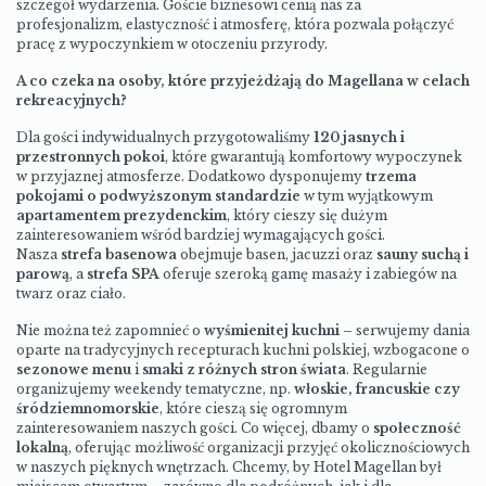
szczegół wydarzenia. Goście biznesowi cenią nas za
profesjonalizm, elastyczność i atmosferę, która pozwala połączyć
pracę z wypoczynkiem w otoczeniu przyrody.
A co czeka na osoby, które przyjeżdżają do Magellana w celach
rekreacyjnych?
Dla gości indywidualnych przygotowaliśmy
120 jasnych i
przestronnych pokoi
, które gwarantują komfortowy wypoczynek
w przyjaznej atmosferze. Dodatkowo dysponujemy
trzema
pokojami o podwyższonym standardzie
w tym wyjątkowym
apartamentem prezydenckim
, który cieszy się dużym
zainteresowaniem wśród bardziej wymagających gości.
Nasza
strefa basenowa
obejmuje basen, jacuzzi oraz
sauny suchą i
parową
, a
strefa SPA
oferuje szeroką gamę masaży i zabiegów na
twarz oraz ciało.
Nie można też zapomnieć o
wyśmienitej kuchni
– serwujemy dania
oparte na tradycyjnych recepturach kuchni polskiej, wzbogacone o
sezonowe menu
i
smaki z różnych stron świata
. Regularnie
organizujemy weekendy tematyczne, np.
włoskie, francuskie czy
śródziemnomorskie
, które cieszą się ogromnym
zainteresowaniem naszych gości. Co więcej, dbamy o
społeczność
lokalną
, oferując możliwość organizacji przyjęć okolicznościowych
w naszych pięknych wnętrzach. Chcemy, by Hotel Magellan był