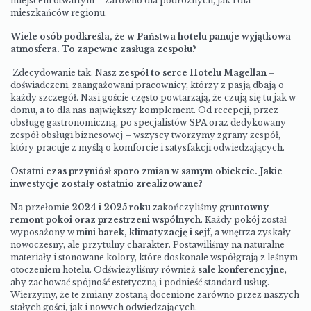
miejscem otwartym – zarówno dla podróżnych, jak i dla
mieszkańców regionu.
Wiele osób podkreśla, że w Państwa hotelu panuje wyjątkowa
atmosfera. To zapewne zasługa zespołu?
Zdecydowanie tak. Nasz
zespół to serce Hotelu Magellan
–
doświadczeni, zaangażowani pracownicy, którzy z pasją dbają o
każdy szczegół. Nasi goście często powtarzają, że czują się tu jak w
domu, a to dla nas największy komplement. Od recepcji, przez
obsługę gastronomiczną, po specjalistów SPA oraz dedykowany
zespół obsługi biznesowej – wszyscy tworzymy zgrany zespół,
który pracuje z myślą o komforcie i satysfakcji odwiedzających.
Ostatni czas przyniósł sporo zmian w samym obiekcie. Jakie
inwestycje zostały ostatnio zrealizowane?
Na przełomie
2024 i 2025 roku
zakończyliśmy
gruntowny
remont pokoi oraz przestrzeni wspólnych
. Każdy pokój został
wyposażony w
mini barek, klimatyzację i sejf
, a wnętrza zyskały
nowoczesny, ale przytulny charakter. Postawiliśmy na naturalne
materiały i stonowane kolory, które doskonale współgrają z leśnym
otoczeniem hotelu. Odświeżyliśmy również
sale konferencyjne
,
aby zachować spójność estetyczną i podnieść standard usług.
Wierzymy, że te zmiany zostaną docenione zarówno przez naszych
stałych gości, jak i nowych odwiedzających.