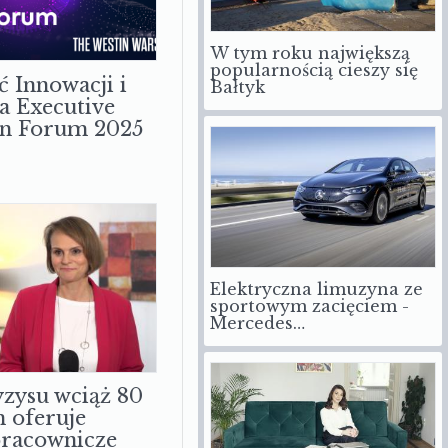
W tym roku największą
popularnością cieszy się
ć Innowacji i
Bałtyk
a Executive
on Forum 2025
Elektryczna limuzyna ze
sportowym zacięciem -
Mercedes…
zysu wciąż 80
m oferuje
pracownicze