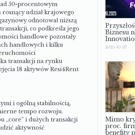
onad 50-procentowym
a rosnący udział krajowego
agazynowy odnotował niższą
Przyszłoś
transakcji, co podkreśla jego
Biznesu n
homości handlowe pozostały
Innovati
ach handlowych i kilku
2025-10-27
ieruchomości
ka transakcji na rynku
jęcia 18 aktywów Resi4Rent
i i ogólną stabilnością,
mierne tempo rozwoju.
Mimo kry
u „core” i dużych transakcji
proc. fir
udzić aktywność
benefity 