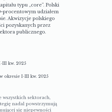
pitału typu „core”. Polski
d 50-procentowym udziałem
bie. Akwizycje polskiego
ści pozyskanych przez
ektora publicznego.
III kw. 2025
w okresie I-III kw. 2025
 wszystkich sektorach,
ategię nadal powstrzymują
ującej się niepewności