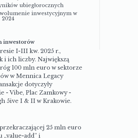
ników ubiegłorocznych
 wolumenie inwestycyjnym w
. 2024
h inwestorów
sie I-III kw. 2025 r.,
 i ich liczby. Największą
próg 100 mln euro w sektorze
ałów w Mennica Legacy
ansakcje dotyczyły
 - Vibe, Plac Zamkowy -
h 5ive I & II w Krakowie.
 przekraczającej 25 mln euro
 „value-add” i