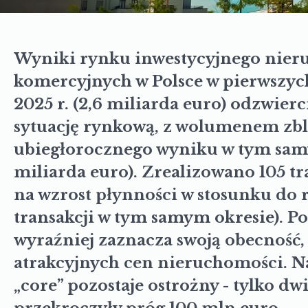
Wyniki rynku inwestycyjnego nier
komercyjnych w Polsce w pierwszyc
2025 r. (2,6 miliarda euro) odzwierc
sytuację rynkową, z wolumenem zb
ubiegłorocznego wyniku w tym samy
miliarda euro). Zrealizowano 105 tr
na wzrost płynności w stosunku do 
transakcji w tym samym okresie). Po
wyraźniej zaznacza swoją obecność, 
atrakcyjnych cen nieruchomości. Na
„core” pozostaje ostrożny - tylko dw