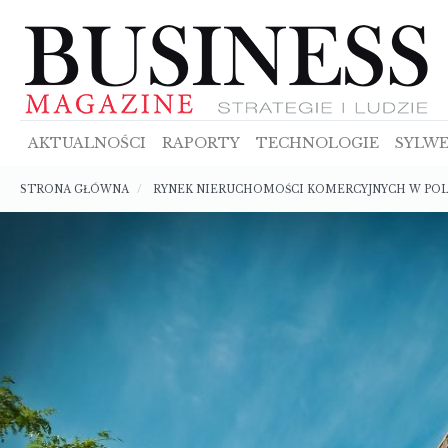
Przejdź
do
treści
AKTUALNOŚCI
RAPORTY
TECHNOLOGIE
SYLWE
Ścieżka
STRONA GŁÓWNA
RYNEK NIERUCHOMOŚCI KOMERCYJNYCH W POLS
nawigacyjna