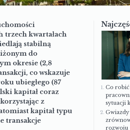
Najczęś
uchomości
h trzech kwartałach
iedlają stabilną
liżonym do
m okresie (2,8
ansakcji, co wskazuje
roku ubiegłego (87
Co robić
lski kapitał coraz
pracown
korzystając z
sytuacji
tomiast kapitał typu
Gwiazdy
ie transakcje
zrówno
rozwoju 