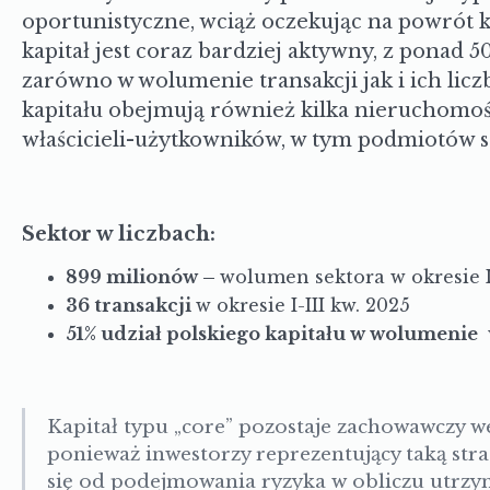
oportunistyczne, wciąż oczekując na powrót ka
kapitał jest coraz bardziej aktywny, z pona
zarówno w wolumenie transakcji jak i ich licz
kapitału obejmują również kilka nieruchomo
właścicieli-użytkowników, w tym podmiotów s
Sektor w liczbach:
899 milionów –
wolumen sektora w okresie I-
36 transakcji
w okresie I-III kw. 2025
51% udział polskiego kapitału w wolumenie
Kapitał typu „core” pozostaje zachowawczy we
ponieważ inwestorzy reprezentujący taką str
się od podejmowania ryzyka w obliczu utrzym