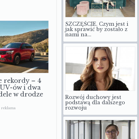
SZCZĘŚCIE. Czym jest i
jak sprawić by zostało z
nami na…
e rekordy – 4
SUV-ów i dwa
ele w drodze
Rozwój duchowy jest
podstawą dla dalszego
rozwoju
reklama