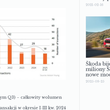
2021-02-16
Škoda bij
miliony 
nowe mod
2025-09-25
ym Q3) – całkowity wolumen
ansakcji w okresie I-III kw. 2024