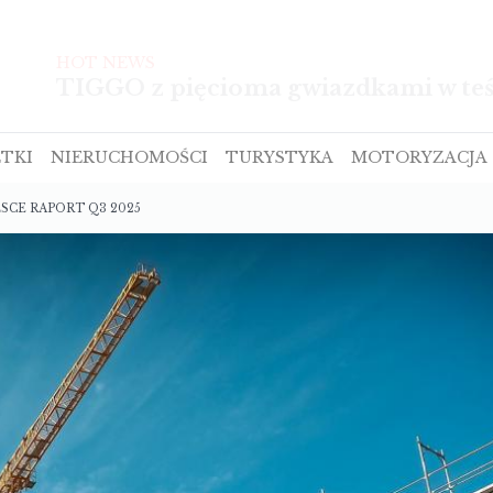
HOT NEWS
TIGGO z pięcioma gwiazdkami w te
TKI
NIERUCHOMOŚCI
TURYSTYKA
MOTORYZACJA
CE RAPORT Q3 2025