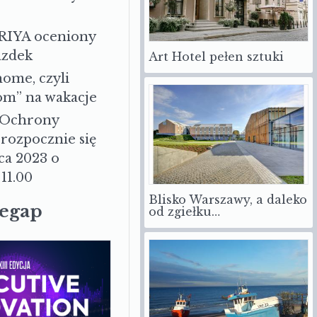
RIYA oceniony
azdek
Art Hotel pełen sztuki
ome, czyli
om” na wakacje
 Ochrony
rozpocznie się
ca 2023 o
11.00
Blisko Warszawy, a daleko
zegap
od zgiełku…