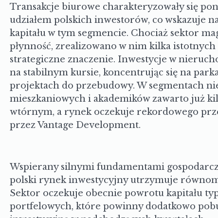
Transakcje biurowe charakteryzowały się p
udziałem polskich inwestorów, co wskazuje n
kapitału w tym segmencie. Chociaż sektor m
płynność, zrealizowano w nim kilka istotnych 
strategiczne znaczenie. Inwestycje w nieruc
na stabilnym kursie, koncentrując się na park
projektach do przebudowy. W segmentach n
mieszkaniowych i akademików zawarto już kil
wtórnym, a rynek oczekuje rekordowego prze
przez Vantage Development.
Wspierany silnymi fundamentami gospodarczym
polski rynek inwestycyjny utrzymuje równo
Sektor oczekuje obecnie powrotu kapitału typ
portfelowych, które powinny dodatkowo pob