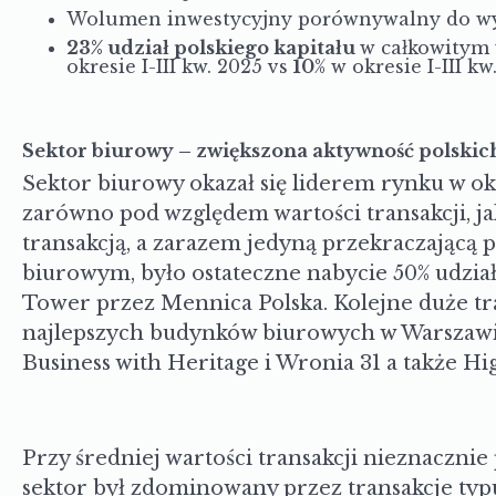
Wolumen inwestycyjny porównywalny do wy
23% udział polskiego kapitału
w całkowitym
okresie I-III kw. 2025 vs
10
% w okresie I-III kw
Sektor biurowy – zwiększona aktywność polskic
Sektor biurowy okazał się liderem rynku w okre
zarówno pod względem wartości transakcji, jak
transakcją, a zarazem jedyną przekraczającą 
biurowym, było ostateczne nabycie 50% udzi
Tower przez Mennica Polska. Kolejne duże tr
najlepszych budynków biurowych w Warszawie
Business with Heritage i Wronia 31 a także Hig
Przy średniej wartości transakcji nieznacznie
sektor był zdominowany przez transakcje typu