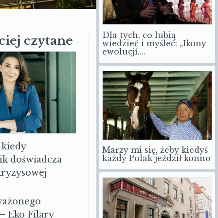
Dla tych, co lubią
ciej czytane
wiedzieć i myśleć: „Ikony
ewolucji.…
 kiedy
Marzy mi się, żeby kiedyś
każdy Polak jeździł konno
ik doświadcza
 kryzysowej
ważonego
– Eko Filary