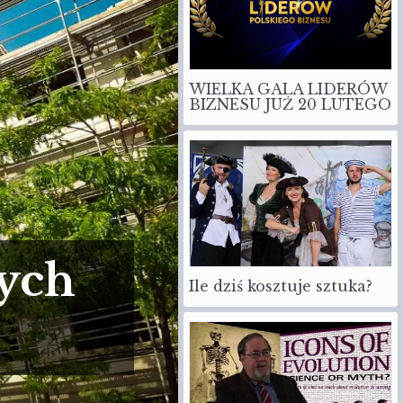
WIELKA GALA LIDERÓW
BIZNESU JUŻ 20 LUTEGO
ych
Ile dziś kosztuje sztuka?