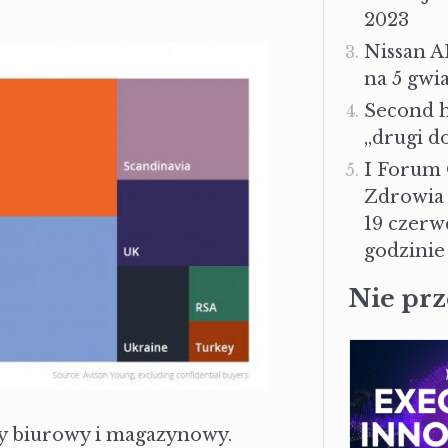
2023
Nissan A
na 5 gwi
Second h
„drugi d
I Forum
Zdrowia 
19 czerw
godzinie 
Nie pr
 biurowy i magazynowy.