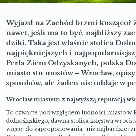
Wyjazd na Zachód brzmi kusząco? 
nawet, jeśli ma to być, najbliższy za
dziki. Taka jest właśnie stolica Doln
najpiękniejszych i najpopularniejsz
Perła Ziem Odzyskanych, polska D
miasto stu mostów – Wrocław, opisy
sposobów, ale żaden nie oddaje w pe
Wrocław miastem z najwyższą reputacją wś
To czwarte pod względem ludności miasto w P
dolnośląskiego, dawna stolica księstwa wroc
więcej do zaproponowania, niż najbardziej zna