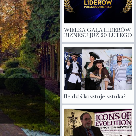
WIELKA GALA LIDERÓW
BIZNESU JUŻ 20 LUTEGO
Ile dziś kosztuje sztuka?