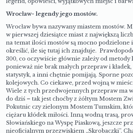
legend, opowieści, wyjątkowych miejsc i bar
Wrocław- legendy jego mostów.
Wrocław bywa nazywany miastem mostów. Ma ic
w pierwszej dziesiątce miast z największą lic
na temat ilości mostów są mocno podzielone i 
określić, ile się tutaj ich znajduje. Prawdopo
300, co oczywiście głównie zależy od metody l
ponieważ nie brak małych przepraw i kładek, k
statystyk, a inni chętnie pomijają. Sporne poz
kolejowych. Co ciekawe, przed wojną w mieście
Wiele z tych przedwojennych przepraw ma wy
do dziś – tak jest choćby z żółtym Mostem Z
Pokutnic czy zielonym Mostem Tumskim, który
ciężaru kłódek miłości. Inną wodną trasą, pr
Słowiańskiego na Wyspę Piaskową, jeszcze p