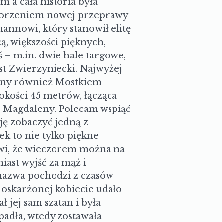
 a cała historia była
tworzeniem nowej przeprawy
nowi, który stanowił elitę
ą, większości pięknych,
 – m.in. dwie hale targowe,
ost Zwierzyniecki. Najwyżej
any również Mostkiem
okości 45 metrów, łącząca
ii Magdaleny. Polecam wspiąć
zję zobaczyć jedną z
k to nie tylko piękne
ówi, że wieczorem można na
iast wyjść za mąż i
nazwa pochodzi z czasów
 oskarżonej kobiecie udało
 jej sam szatan i była
padła, wtedy zostawała