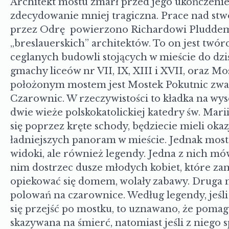
Architekt mostu zmarł przed jego ukończeniem
zdecydowanie mniej tragiczna. Prace nad s
przez Odrę powierzono Richardowi Pluddeman
„breslauerskich” architektów. To on jest twórc
ceglanych budowli stojących w mieście do dziś
gmachy liceów nr VII, IX, XIII i XVII, oraz M
położonym mostem jest Mostek Pokutnic zw
Czarownic. W rzeczywistości to kładka na wys
dwie wieże polskokatolickiej katedry św. Mar
się poprzez kręte schody, będziecie mieli oka
ładniejszych panoram w mieście. Jednak moste
widoki, ale również legendy. Jedna z nich m
nim dostrzec dusze młodych kobiet, które zam
opiekować się domem, wolały zabawy. Druga 
polowań na czarownice. Według legendy, jeśli
się przejść po mostku, to uznawano, że pomagał
skazywana na śmierć, natomiast jeśli z niego s