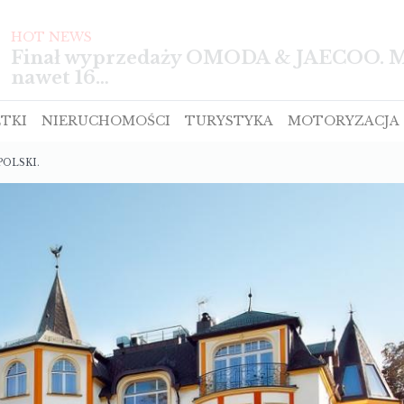
HOT NEWS
TIGGO z pięcioma gwiazdkami w te
TKI
NIERUCHOMOŚCI
TURYSTYKA
MOTORYZACJA
OLSKI.