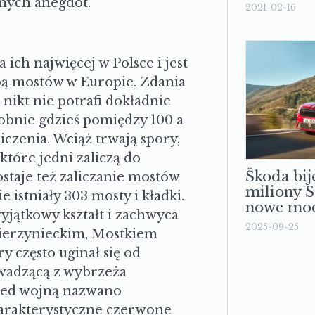
wnych anegdot.
2021-02-16
h najwięcej w Polsce i jest
zbą mostów w Europie. Zdania
nikt nie potrafi dokładnie
dobnie gdzieś pomiędzy 100 a
iczenia. Wciąż trwają spory,
tóre jedni zaliczą do
Škoda bij
ostaje też zaliczanie mostów
miliony 
 istniały 303 mosty i kładki.
nowe mod
jątkowy kształt i zachwyca
2025-09-25
wierzynieckim, Mostkiem
 często uginał się od
owadzącą z wybrzeża
rzed wojną nazwano