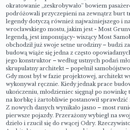
nieoficjalnym przezwiskiem „Skrobaczki”. C
okratowanie „zeskrobywało” bowiem pasażeró
podróżowali przyczepieni na zewnątrz burt t
legendy dotyczą również najważniejszego i n
wrocławskiego mostu, jakim jest - Most Grun
legendą, jest imponujący- wiszący Most Samo
obchodził już swoje setne urodziny – budzi za
budową wiąże się jedna z często opowiadanyc
jego konstruktor – według ustnych podań młod
skrupulatny architekt – popełnił samobójstw
Gdy most był w fazie projektowej, architekt w
wykonywał ręcznie. Kiedy jednak prace budow
ukończeniu, młodzieniec sięgnął po nowinkę t
na korbkę i żartobliwie postanowił sprawdzić 
Z nowych danych wynikało jasno – most runie,
pierwsze pojazdy. Przerażony wybiegł na swo
dzieło i rzucił się do rwącej Odry. Rzeczywisto