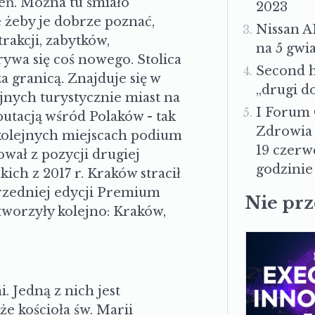
eń. Można tu śmiało
2023
e żeby je dobrze poznać,
Nissan A
rakcji, zabytków,
na 5 gwi
rywa się coś nowego. Stolica
Second h
 granicą. Znajduje się w
„drugi d
yjnych turystycznie miast na
I Forum
putacją wśród Polaków - tak
Zdrowia 
kolejnych miejscach podium
19 czerw
wał z pozycji drugiej
godzinie 
ch z 2017 r. Kraków stracił
przedniej edycji Premium
Nie pr
tworzyły kolejno: Kraków,
 Jedną z nich jest