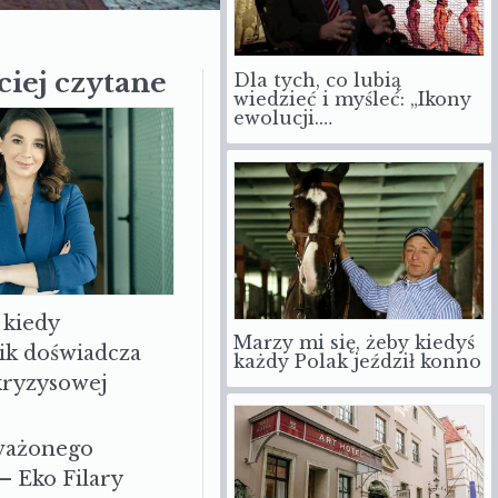
Dla tych, co lubią
ciej czytane
wiedzieć i myśleć: „Ikony
ewolucji.…
 kiedy
Marzy mi się, żeby kiedyś
każdy Polak jeździł konno
ik doświadcza
 kryzysowej
ważonego
– Eko Filary