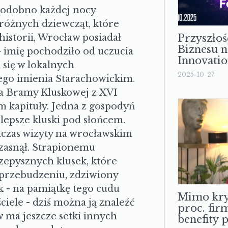
że kościoła św. Marii
Podobno każdej nocy
próżnych dziewcząt, które
Przyszłoś
historii, Wrocław posiadał
Biznesu n
 imię pochodziło od uczucia
Innovati
się w lokalnych
2025-10-27
ego imienia Starachowickim.
da Bramy Kluskowej z XVI
em kapituły. Jedna z gospodyń
jlepsze kluski pod słońcem.
odczas wizyty na wrocławskim
 zasnął. Strapionemu
zepysznych klusek, które
 przebudzeniu, zdziwiony
k - na pamiątkę tego cudu
Mimo kry
ciele - dziś można ją znaleźć
proc. fir
 ma jeszcze setki innych
benefity 