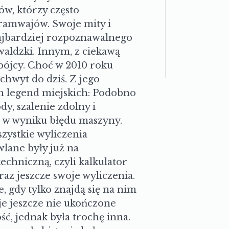
harakterystyczne czerwone
w, którzy często
ramwajów. Swoje mity i
ajbardziej rozpoznawalnego
waldzki. Innym, z ciekawą
bójcy. Choć w 2010 roku
chwyt do dziś. Z jego
h legend miejskich: Podobno
y, szalenie zdolny i
o w wyniku błędu maszyny.
szystkie wyliczenia
lane były już na
echniczną, czyli kalkulator
raz jeszcze swoje wyliczenia.
 gdy tylko znajdą się na nim
je jeszcze nie ukończone
ść, jednak była trochę inna.