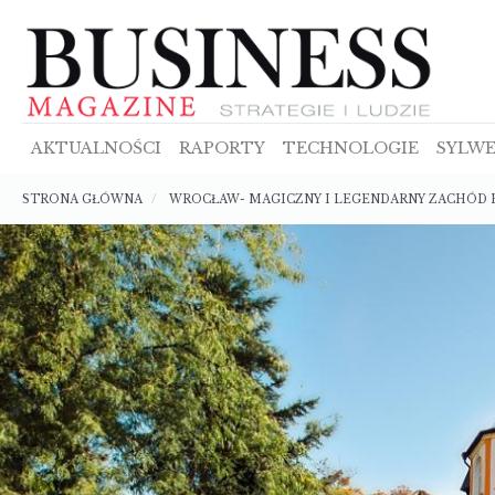
Przejdź
do
treści
AKTUALNOŚCI
RAPORTY
TECHNOLOGIE
SYLWE
Ścieżka
STRONA GŁÓWNA
WROCŁAW- MAGICZNY I LEGENDARNY ZACHÓD P
nawigacyjna