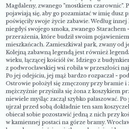
chociażby historia mostka, łączącego dwie wie
Magdaleny, zwanego "mostkiem czarownic". 
pojawiają się, aby go pozamiatać w imię dusz 
poświęciły swoje życie zabawie. Według innej 
niegdyś swojego smoka, zwanego Starachem -
przerażenia, które budził swoim pojawieniem 
mieszkańcach. Zamieszkiwał park, zwany od j
Kolejną zabawną legendą jest również legen
wieku, łączącej kościół św. Idziego z budynki
z podwrocławskiej wsi robiła w przeszłości na
Po jej odejściu, jej mąż bardzo rozpaczał - p
Ostrowie położył się zmęczony przy bramie i
mężczyźnie przyśniła się żona z koszykiem pr
niewiele myśląc zaczął szybko pałaszować. Po
ujrzał przed sobą dokładnie ten sam koszycze
obiecał sobie pozostawić jedną z nich przy koś
w kamiennej postaci na górze bramy. Wrocław