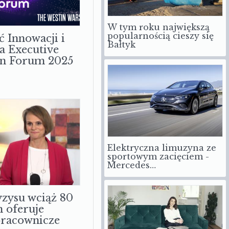
W tym roku największą
popularnością cieszy się
ć Innowacji i
Bałtyk
a Executive
on Forum 2025
Elektryczna limuzyna ze
sportowym zacięciem -
Mercedes…
zysu wciąż 80
m oferuje
pracownicze