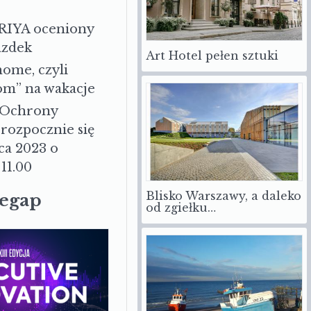
RIYA oceniony
azdek
Art Hotel pełen sztuki
ome, czyli
om” na wakacje
 Ochrony
rozpocznie się
ca 2023 o
11.00
Blisko Warszawy, a daleko
zegap
od zgiełku…