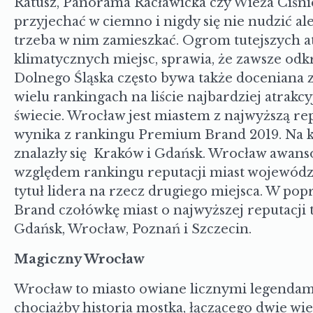
Ratusz, Panorama Racławicka czy Wieża Ciśni
przyjechać w ciemno i nigdy się nie nudzić al
trzeba w nim zamieszkać. Ogrom tutejszych at
klimatycznych miejsc, sprawia, że zawsze odk
Dolnego Śląska często bywa także doceniana za
wielu rankingach na liście najbardziej atrakc
świecie. Wrocław jest miastem z najwyższą re
wynika z rankingu Premium Brand 2019. Na 
znalazły się Kraków i Gdańsk. Wrocław awanso
względem rankingu reputacji miast wojewódzki
tytuł lidera na rzecz drugiego miejsca. W po
Brand czołówkę miast o najwyższej reputacji 
Gdańsk, Wrocław, Poznań i Szczecin.
Magiczny Wrocław
Wrocław to miasto owiane licznymi legendami.