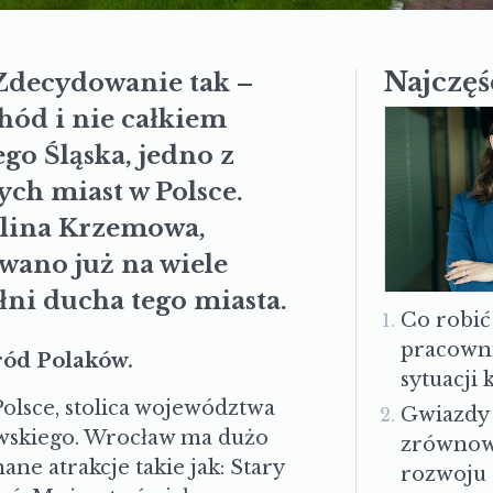
Najczęś
Zdecydowanie tak –
chód i nie całkiem
ego Śląska, jedno z
ych miast w Polsce.
olina Krzemowa,
wano już na wiele
łni ducha tego miasta.
Co robić
pracown
ród Polaków.
sytuacji
olsce, stolica województwa
Gwiazdy
ławskiego. Wrocław ma dużo
zrówno
ne atrakcje takie jak: Stary
rozwoju 