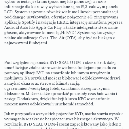
wybór orientacji ekranu (poziomej lub pionowej), a różne
informacje dla kierowcy wyświetlane są na 12,3-calowym panelu
LCD. System zapewnia również wiele możliwości personalizacji
pod danego użytkownika, oferując połączenie 4G, zintegrowaną
aplikację Spotify i nawigację HERE, integrację smartfona poprzez
Android Auto lub Apple CarPlay, a także inteligentne sterowanie
głosem, aktywowane komendą „Hi BYD”. System wykorzystuje
zdalne aktualizacje Over-The-Air (OTA), aby być na bieżąco z
najnowszymi funkcjami.
Pod względem łączności, BYD SEAL U DM-i idzie o krok dalej,
umożliwiając zdalne sterowanie wieloma funkcjami pojazdu za
pomocą aplikacji BYD na smartfonie lub innym urządzeniu
mobilnym. Na przykład możesz blokować i odblokowywać drzwi,
zamykać okna oraz sterować klimatyzacją,
ogrzewaniem/wentylacją foteli, światłami ostrzegawczymi i
klaksonem. Możesz także sprawdzić pozostały czas ładowania i
zasięg. Dodatkowo, dzięki funkcji klucza NFC w smartfonie,
możesz nawet odblokować i uruchomić samochód.
Jak w przypadku wszystkich pojazdów BYD, marka stawia wysokie
wymagania w zakresie bezpieczeństwa biernego i aktywnego. W
rezultacie, BYD SEAL U DM-i został zaprojektowany jako jeden z