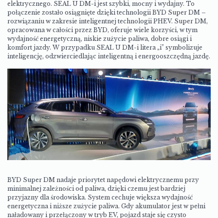
elektrycznego. SEAL U DM-i jest szybki, mocny i wydajny. To
połączenie zostało osiągnięte dzięki technologii BYD Super DM –
rozwiązaniu w zakresie inteligentnej technologii PHEV. Super DM,
opracowana w całości przez BYD, oferuje wiele korzyści, w tym
wydajność energetyczną, niskie zużycie paliwa, dobre osiągi i
komfort jazdy. W przypadku SEAL U DM-i litera „i” symbolizuje
inteligencję, odzwierciedlając inteligentną i energooszczędną jazdę.
BYD Super DM nadaje priorytet napędowi elektrycznemu przy
minimalnej zależności od paliwa, dzięki czemu jest bardziej
przyjazny dla środowiska. System cechuje większa wydajność
energetyczna i niższe zużycie paliwa. Gdy akumulator jest w pełni
naładowany i przełączony w tryb EV, pojazd staje się czysto