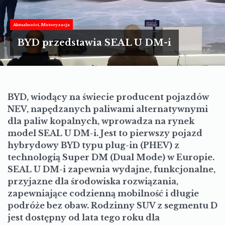
TURYSTYKA
MOTORYZACJA
Aktualności
Motoryzacja
BYD przedstawia SEAL U DM-i
LIFESTYLE
KULTURA
BYD, wiodący na świecie producent pojazdów
NEV, napędzanych paliwami alternatywnymi
dla paliw kopalnych, wprowadza na rynek
model SEAL U DM-i. Jest to pierwszy pojazd
hybrydowy BYD typu plug-in (PHEV) z
technologią Super DM (Dual Mode) w Europie.
SEAL U DM-i zapewnia wydajne, funkcjonalne,
przyjazne dla środowiska rozwiązania,
zapewniające codzienną mobilność i długie
podróże bez obaw. Rodzinny SUV z segmentu D
jest dostępny od lata tego roku dla