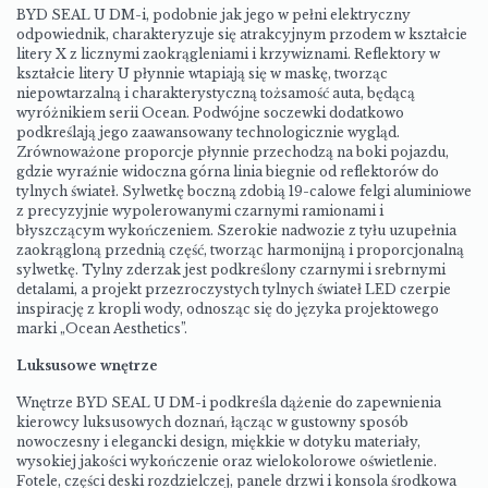
BYD SEAL U DM-i, podobnie jak jego w pełni elektryczny
odpowiednik, charakteryzuje się atrakcyjnym przodem w kształcie
litery X z licznymi zaokrągleniami i krzywiznami. Reflektory w
kształcie litery U płynnie wtapiają się w maskę, tworząc
niepowtarzalną i charakterystyczną tożsamość auta, będącą
wyróżnikiem serii Ocean. Podwójne soczewki dodatkowo
podkreślają jego zaawansowany technologicznie wygląd.
Zrównoważone proporcje płynnie przechodzą na boki pojazdu,
gdzie wyraźnie widoczna górna linia biegnie od reflektorów do
tylnych świateł. Sylwetkę boczną zdobią 19-calowe felgi aluminiowe
z precyzyjnie wypolerowanymi czarnymi ramionami i
błyszczącym wykończeniem. Szerokie nadwozie z tyłu uzupełnia
zaokrągloną przednią część, tworząc harmonijną i proporcjonalną
sylwetkę. Tylny zderzak jest podkreślony czarnymi i srebrnymi
detalami, a projekt przezroczystych tylnych świateł LED czerpie
inspirację z kropli wody, odnosząc się do języka projektowego
marki „Ocean Aesthetics”.
Luksusowe wnętrze
Wnętrze BYD SEAL U DM-i podkreśla dążenie do zapewnienia
kierowcy luksusowych doznań, łącząc w gustowny sposób
nowoczesny i elegancki design, miękkie w dotyku materiały,
wysokiej jakości wykończenie oraz wielokolorowe oświetlenie.
Fotele, części deski rozdzielczej, panele drzwi i konsola środkowa