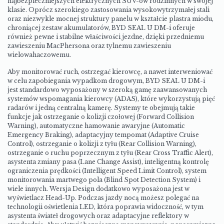
najbezpieczniejszych elektrycznych SUV-ów rodzinnych w swojej
klasie. Oprócz szerokiego zastosowania wysokowytrzymałej stali
oraz niezwykle mocnej struktury panelu w kształcie plastra miodu,
chroniącej zestaw akumulatorów, BYD SEAL U DM-i oferuje
również pewne i stabilne właściwości jezdne, dzięki przedniemu
zawieszeniu MacPhersona oraz tylnemu zawieszeniu
wielowahaczowemu.
Aby monitorować ruch, ostrzegać kierowcę, a nawet interweniować
w celu zapobiegania wypadkom drogowym, BYD SEAL U DM-i
jest standardowo wyposażony w szeroką gamę zaawansowanych
systemów wspomagania kierowcy (ADAS), które wykorzystują pięć
radarów i jedną centralną kamerę. Systemy te obejmują takie
funkcje jak ostrzeganie o kolizji czołowej (Forward Collision
Warning), automatyczne hamowanie awaryjne (Automatic
Emergency Braking), adaptacyjny tempomat (Adaptive Cruise
Control), ostrzeganie o kolizji z tyłu (Rear Collision Warning),
ostrzeganie o ruchu poprzecznym z tyłu (Rear Cross Traffic Alert),
asystenta zmiany pasa (Lane Change Assist), inteligentną kontrolę
ograniczenia prędkości (Intelligent Speed Limit Control), system
monitorowania martwego pola (Blind Spot Detection System) i
wiele innych. Wersja Design dodatkowo wyposażona jest w
wyświetlacz Head-Up. Podczas jazdy nocą możesz polegać na
technologii oświetlenia LED, która poprawia widoczność, w tym
asystenta świateł drogowych oraz adaptacyjne reflektory w