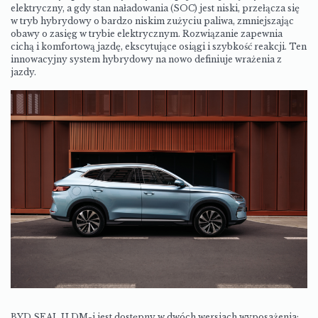
elektryczny, a gdy stan naładowania (SOC) jest niski, przełącza się
w tryb hybrydowy o bardzo niskim zużyciu paliwa, zmniejszając
obawy o zasięg w trybie elektrycznym. Rozwiązanie zapewnia
cichą i komfortową jazdę, ekscytujące osiągi i szybkość reakcji. Ten
innowacyjny system hybrydowy na nowo definiuje wrażenia z
jazdy.
BYD SEAL U DM-i jest dostępny w dwóch wersjach wyposażenia: