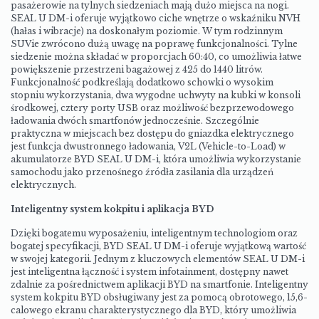
pasażerowie na tylnych siedzeniach mają dużo miejsca na nogi.
SEAL U DM-i oferuje wyjątkowo ciche wnętrze o wskaźniku NVH
(hałas i wibracje) na doskonałym poziomie. W tym rodzinnym
SUVie zwrócono dużą uwagę na poprawę funkcjonalności. Tylne
siedzenie można składać w proporcjach 60:40, co umożliwia łatwe
powiększenie przestrzeni bagażowej z 425 do 1440 litrów.
Funkcjonalność podkreślają dodatkowo schowki o wysokim
stopniu wykorzystania, dwa wygodne uchwyty na kubki w konsoli
środkowej, cztery porty USB oraz możliwość bezprzewodowego
ładowania dwóch smartfonów jednocześnie. Szczególnie
praktyczna w miejscach bez dostępu do gniazdka elektrycznego
jest funkcja dwustronnego ładowania, V2L (Vehicle-to-Load) w
akumulatorze BYD SEAL U DM-i, która umożliwia wykorzystanie
samochodu jako przenośnego źródła zasilania dla urządzeń
elektrycznych.
Inteligentny system kokpitu i aplikacja BYD
Dzięki bogatemu wyposażeniu, inteligentnym technologiom oraz
bogatej specyfikacji, BYD SEAL U DM-i oferuje wyjątkową wartość
w swojej kategorii. Jednym z kluczowych elementów SEAL U DM-i
jest inteligentna łączność i system infotainment, dostępny nawet
zdalnie za pośrednictwem aplikacji BYD na smartfonie. Inteligentny
system kokpitu BYD obsługiwany jest za pomocą obrotowego, 15,6-
calowego ekranu charakterystycznego dla BYD, który umożliwia