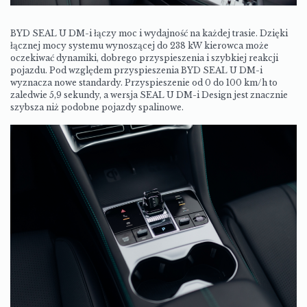
BYD SEAL U DM-i łączy moc i wydajność na każdej trasie.
Dzięki
łącznej mocy systemu wynoszącej do 238 kW kierowca może
oczekiwać dynamiki, dobrego przyspieszenia i szybkiej reakcji
pojazdu. Pod względem przyspieszenia BYD SEAL U DM-i
wyznacza nowe standardy. Przyspieszenie od 0 do 100 km/h to
zaledwie 5,9 sekundy, a wersja SEAL U DM-i Design jest znacznie
szybsza niż podobne pojazdy spalinowe.