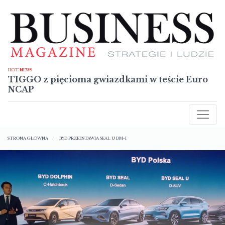
Przejdź
do
treści
HOT NEWS
TIGGO z pięcioma gwiazdkami w teście Euro
NCAP
AKTUALNOŚCI
Ścieżka
RAPORTY
STRONA GŁÓWNA
BYD PRZEDSTAWIA SEAL U DM-I
nawigacyjna
TECHNOLOGIE
SYLWETKI
NIERUCHOMOŚCI