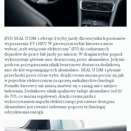
BYD SEAL U DM-i oferuje 2 tryby jazdy dla wszystkich poziomów
wyposażenia: EV i HEV. W pierwszym trybie kierowca może
wybrać „tryb wyłącznie elektryczny” (EV) do codziennych
dojazdów do pracy lub jazdy po mieście. W drugim trybie pojazd
wykorzystuje głównie moc dostarczaną przez akumulator. Jedynie
podczas przyspieszania silnik benzynowy dostarcza dodatkową
moc do kół wspomagających akumulator. SEAL U DM-i płynnie
przechodzi przez różne tryby, dzięki czemu można poczuć się jak
w pojeździe elektrycznym za sprawą unikalnych technologii.
Ponadto kierowcy nie muszą martwić się o zasięg ani o miejsce
ładowania. Dodatkowo silnik spalinowy ładuje akumulator (od 25
do 70%, co można regulować), dzięki czemu jazda z
wykorzystaniem napędu elektrycznego jest zawsze dostępna.
Akumulator jest również ładowany poprzez technologię
odzyskiwania energii.