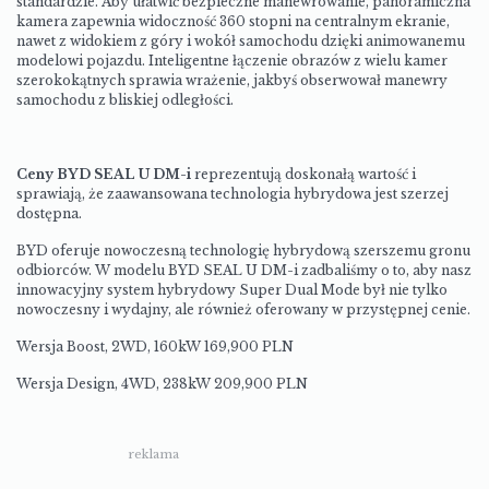
standardzie. Aby ułatwić bezpieczne manewrowanie, panoramiczna
kamera zapewnia widoczność 360 stopni na centralnym ekranie,
nawet z widokiem z góry i wokół samochodu dzięki animowanemu
modelowi pojazdu. Inteligentne łączenie obrazów z wielu kamer
szerokokątnych sprawia wrażenie, jakbyś obserwował manewry
samochodu z bliskiej odległości.
Ceny BYD SEAL U DM-i
reprezentują doskonałą wartość i
sprawiają, że zaawansowana technologia hybrydowa jest szerzej
dostępna.
BYD oferuje nowoczesną technologię hybrydową szerszemu gronu
odbiorców. W modelu BYD SEAL U DM-i zadbaliśmy o to, aby nasz
innowacyjny system hybrydowy Super Dual Mode był nie tylko
nowoczesny i wydajny, ale również oferowany w przystępnej cenie.
Wersja Boost, 2WD, 160kW 169,900 PLN
Wersja Design, 4WD, 238kW 209,900 PLN
reklama