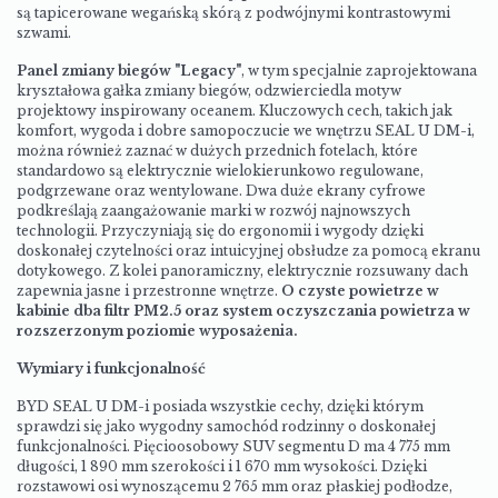
są tapicerowane wegańską skórą z podwójnymi kontrastowymi
szwami.
Panel zmiany biegów "Legacy"
, w tym specjalnie zaprojektowana
kryształowa gałka zmiany biegów, odzwierciedla motyw
projektowy inspirowany oceanem. Kluczowych cech, takich jak
komfort, wygoda i dobre samopoczucie we wnętrzu SEAL U DM-i,
można również zaznać w dużych przednich fotelach, które
standardowo są elektrycznie wielokierunkowo regulowane,
podgrzewane oraz wentylowane. Dwa duże ekrany cyfrowe
podkreślają zaangażowanie marki w rozwój najnowszych
technologii. Przyczyniają się do ergonomii i wygody dzięki
doskonałej czytelności oraz intuicyjnej obsłudze za pomocą ekranu
dotykowego. Z kolei panoramiczny, elektrycznie rozsuwany dach
zapewnia jasne i przestronne wnętrze.
O czyste powietrze w
kabinie dba filtr PM2.5 oraz system oczyszczania powietrza w
rozszerzonym poziomie wyposażenia.
Wymiary i funkcjonalność
BYD SEAL U DM-i posiada wszystkie cechy, dzięki którym
sprawdzi się jako wygodny samochód rodzinny o doskonałej
funkcjonalności. Pięcioosobowy SUV segmentu D ma 4 775 mm
długości, 1 890 mm szerokości i 1 670 mm wysokości. Dzięki
rozstawowi osi wynoszącemu 2 765 mm oraz płaskiej podłodze,