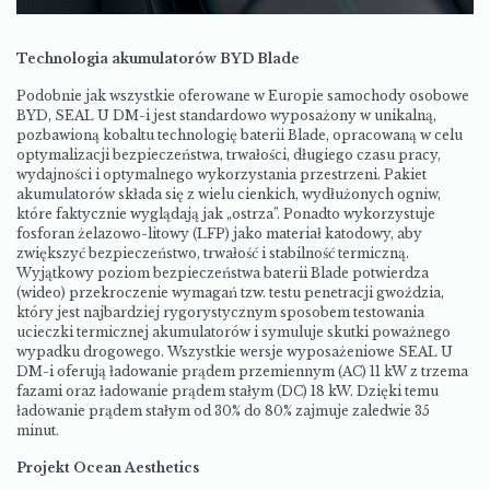
Technologia akumulatorów BYD Blade
Podobnie jak wszystkie oferowane w Europie samochody osobowe
BYD, SEAL U DM-i jest standardowo wyposażony w unikalną,
pozbawioną kobaltu technologię baterii Blade, opracowaną w celu
optymalizacji bezpieczeństwa, trwałości, długiego czasu pracy,
wydajności i optymalnego wykorzystania przestrzeni. Pakiet
akumulatorów składa się z wielu cienkich, wydłużonych ogniw,
które faktycznie wyglądają jak „ostrza”. Ponadto wykorzystuje
fosforan żelazowo-litowy (LFP) jako materiał katodowy, aby
zwiększyć bezpieczeństwo, trwałość i stabilność termiczną.
Wyjątkowy poziom bezpieczeństwa baterii Blade potwierdza
(
wideo
) przekroczenie wymagań tzw. testu penetracji gwoździa,
który jest najbardziej rygorystycznym sposobem testowania
ucieczki termicznej akumulatorów i symuluje skutki poważnego
wypadku drogowego. Wszystkie wersje wyposażeniowe SEAL U
DM-i oferują ładowanie prądem przemiennym (AC) 11 kW z trzema
fazami oraz ładowanie prądem stałym (DC) 18 kW. Dzięki temu
ładowanie prądem stałym od 30% do 80% zajmuje zaledwie 35
minut.
Projekt Ocean Aesthetics