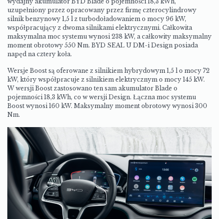
wydajny akumulator BYD Blade o pojemności 18,3 kWh,
uzupełniony przez opracowany przez firmę czterocylindrowy
silnik benzynowy 1,5 l z turbodoładowaniem o mocy 96 kW,
współpracujący z dwoma silnikami elektrycznymi. Całkowita
maksymalna moc systemu wynosi 238 kW, a całkowity maksymalny
moment obrotowy 550 Nm. BYD SEAL U DM-i Design posiada
napęd na cztery koła.
Wersje Boost są oferowane z silnikiem hybrydowym 1,5 l o mocy 72
kW, który współpracuje z silnikiem elektrycznym o mocy 145 kW.
W wersji Boost zastosowano ten sam akumulator Blade o
pojemności 18,3 kWh, co w wersji Design. Łączna moc systemu
Boost wynosi 160 kW. Maksymalny moment obrotowy wynosi 300
Nm.