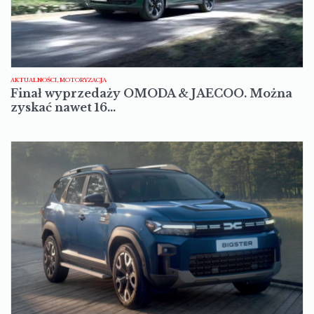
AKTUALNOŚCI, MOTORYZACJA
Finał wyprzedaży OMODA & JAECOO. Można
zyskać nawet 16…