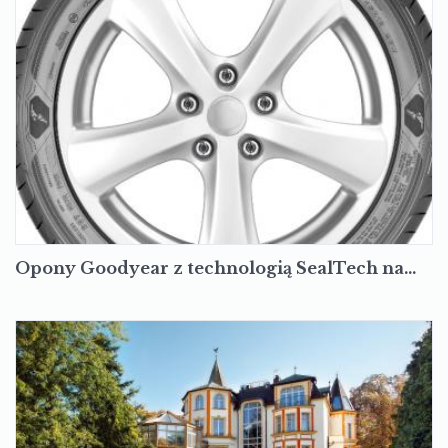
Opony Goodyear z technologią SealTech na…