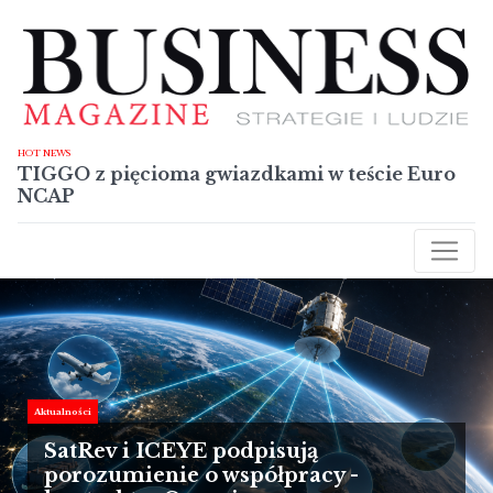
Przejdź
do
treści
HOT NEWS
TIGGO z pięcioma gwiazdkami w teście Euro
NCAP
AKTUALNOŚCI
RAPORTY
TECHNOLOGIE
SYLWETKI
Aktualności
NIERUCHOMOŚCI
SatRev i ICEYE podpisują
porozumienie o współpracy -